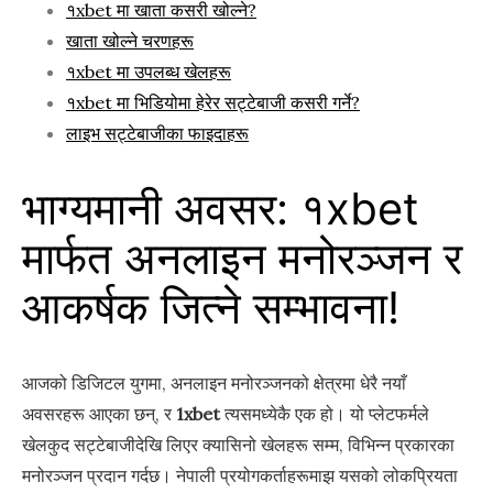
१xbet मा खाता कसरी खोल्ने?
खाता खोल्ने चरणहरू
१xbet मा उपलब्ध खेलहरू
१xbet मा भिडियोमा हेरेर सट्टेबाजी कसरी गर्ने?
लाइभ सट्टेबाजीका फाइदाहरू
भाग्यमानी अवसर: १xbet
मार्फत अनलाइन मनोरञ्जन र
आकर्षक जित्ने सम्भावना!
आजको डिजिटल युगमा, अनलाइन मनोरञ्जनको क्षेत्रमा धेरै नयाँ
अवसरहरू आएका छन्, र
1xbet
त्यसमध्येकै एक हो। यो प्लेटफर्मले
खेलकुद सट्टेबाजीदेखि लिएर क्यासिनो खेलहरू सम्म, विभिन्न प्रकारका
मनोरञ्जन प्रदान गर्दछ। नेपाली प्रयोगकर्ताहरूमाझ यसको लोकप्रियता