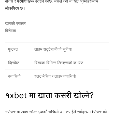
बोनस र प्रमोशनहरू प्रदान गर्दछ, जसले गर्दा यो खेल प्रेमीहरूमध्ये
लोकप्रिय छ।
खेलको प्रकार
विशेषता
फुटबल
लाइभ सट्टेबाजीको सुविधा
क्रिकेट
विश्वका विभिन्न लिगहरूको कभरेज
क्यासिनो
स्लट मेसिन र लाइभ क्यासिनो
१xbet मा खाता कसरी खोल्ने?
१xbet मा खाता खोल्न एकदमै सजिलो छ। तपाईंले सर्वप्रथम 1xbet को