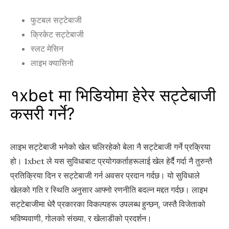
फुटबल सट्टेबाजी
क्रिकेट सट्टेबाजी
स्लट मेसिन
लाइभ क्यासिनो
१xbet मा भिडियोमा हेरेर सट्टेबाजी
कसरी गर्ने?
लाइभ सट्टेबाजी भनेको खेल चलिरहेको बेला नै सट्टेबाजी गर्ने प्रक्रिया
हो। 1xbet ले यस सुविधाबाट प्रयोगकर्ताहरूलाई खेल हेर्दै गर्दा नै तुरुन्तै
प्रतिक्रिया दिन र सट्टेबाजी गर्न अवसर प्रदान गर्दछ। यो सुविधाले
खेलको गति र स्थिति अनुसार आफ्नो रणनीति बदल्न मद्दत गर्दछ। लाइभ
सट्टेबाजीमा धेरै प्रकारका विकल्पहरू उपलब्ध हुन्छन्, जस्तै विजेताको
भविष्यवाणी, गोलको संख्या, र खेलाडीको प्रदर्शन।