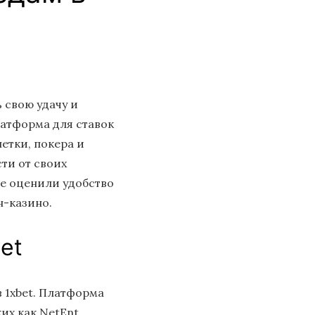
 свою удачу и
латформа для ставок
етки, покера и
ти от своих
е оценили удобство
н-казино.
et
 1xbet. Платформа
их как NetEnt,