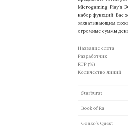
Microgaming, Play’n 
набор функций. Вас 
захватывающим сюжет
огромные суммы дене
Название слота
Разработчик
RTP (%)
Количество линий
Starburst
Book of Ra
Gonzo’s Quest