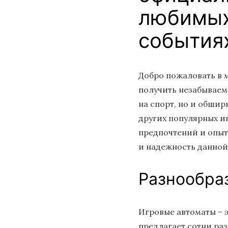
любимых
события
Добро пожаловать в 
получить незабывае
на спорт, но и обшир
других популярных иг
предпочтений и опыт
и надежность данной
Разнообраз
Игровые автоматы – э
предлагает сотни раз