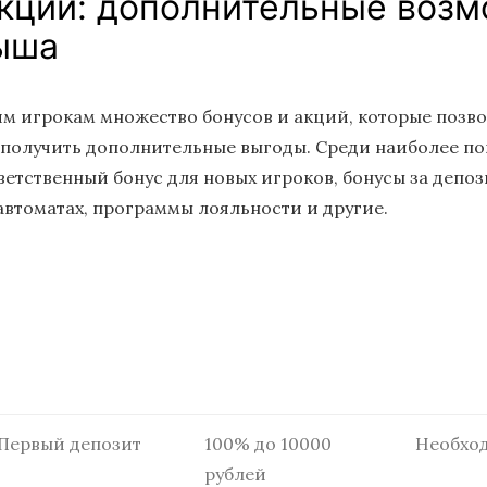
акции: дополнительные воз
ыша
оим игрокам множество бонусов и акций, которые позв
получить дополнительные выгоды. Среди наиболее по
етственный бонус для новых игроков, бонусы за депоз
автоматах, программы лояльности и другие.
Первый депозит
100% до 10000
Необход
рублей