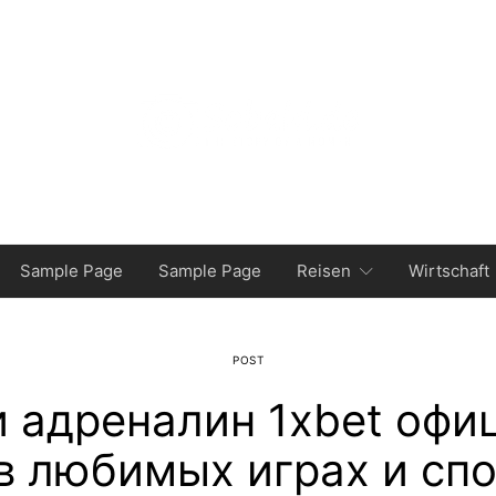
Sample Page
Sample Page
Reisen
Wirtschaft
POST
 адреналин 1xbet офи
 в любимых играх и сп