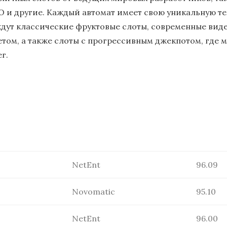
GO и другие. Каждый автомат имеет свою уникальную те
ждут классические фруктовые слоты, современные вид
ом, а также слоты с прогрессивным джекпотом, где 
г.
NetEnt
96.09
Novomatic
95.10
NetEnt
96.00