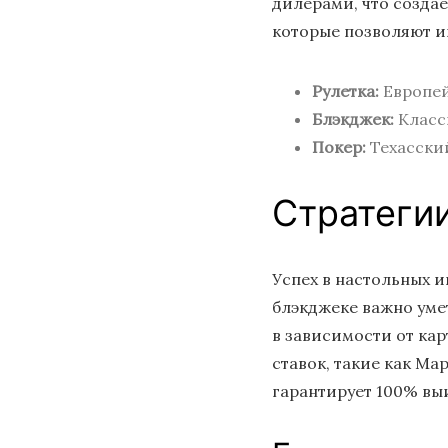
дилерами, что создае
которые позволяют иг
Рулетка:
Европей
Блэкджек:
Класси
Покер:
Техасский
Стратегии
Успех в настольных и
блэкджеке важно уме
в зависимости от кар
ставок, такие как Ма
гарантирует 100% вы