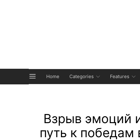
Home
Categories
Features
Взрыв эмоций и
путь к победам