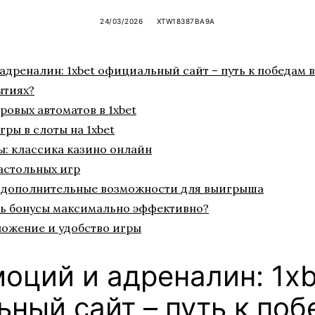
24/03/2026
XTW18387BA9A
адреналин: 1xbet официальный сайт – путь к победам 
ытиях?
ровых автоматов в 1xbet
ры в слоты на 1xbet
: классика казино онлайн
астольных игр
: дополнительные возможности для выигрыша
ть бонусы максимально эффективно?
ожение и удобство игры
оций и адреналин: 1xb
ный сайт – путь к поб