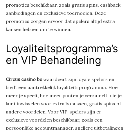
promoties beschikbaar, zoals gratis spins, cashback
aanbiedingen en exclusieve toernooien. Deze
promoties zorgen ervoor dat spelers altijd extra
kansen hebben om te winnen.
Loyaliteitsprogramma’s
en VIP Behandeling
Circus casino be
waardeert zijn loyale spelers en
biedt een aantrekkelijk loyaliteitsprogramma. Hoe
meer je speelt, hoe meer punten je verzamelt, die je
kunt inwisselen voor extra bonussen, gratis spins of
andere voordelen. Voor VIP-spelers zijn er
exclusieve voordelen beschikbaar, zoals een
persoonlijke accountmanager, snellere uitbetalingen