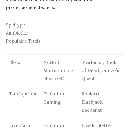
professionele dealers.
Speltype
Aanbieder
Populaire Titels
Slots
NetEnt,
Starburst, Book
Microgaming,
of Dead, Gonzo’s
Play’n GO
Quest
Tafelspellen
Evolution
Roulette,
Gaming
Blackjack,
Baccarat
Live Casino
Evolution
Live Roulette,