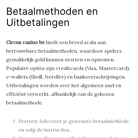
Betaalmethoden en
Uitbetalingen
Circus casino be
biedt een breed scala aan
betrouwbare betaalmethoden, waardoor spelers
gemakkelijk geld kunnen storten en opnemen.
Populaire opties zijn creditcards (Visa, Mastercard),
e-wallets (Skrill, Neteller) en bankoverschrijvingen.
Uitbetalingen worden over het algemeen snel en
efficiënt verwerkt, afhankelijk van de gekozen
betaalmethode.
Storten: Selecteer je gewenste betaalmethode
en volg de instructies.