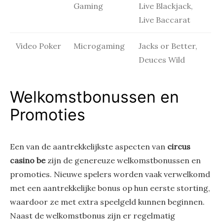
Gaming
Live Blackjack,
Live Baccarat
Video Poker
Microgaming
Jacks or Better,
Deuces Wild
Welkomstbonussen en
Promoties
Een van de aantrekkelijkste aspecten van
circus
casino be
zijn de genereuze welkomstbonussen en
promoties. Nieuwe spelers worden vaak verwelkomd
met een aantrekkelijke bonus op hun eerste storting,
waardoor ze met extra speelgeld kunnen beginnen.
Naast de welkomstbonus zijn er regelmatig