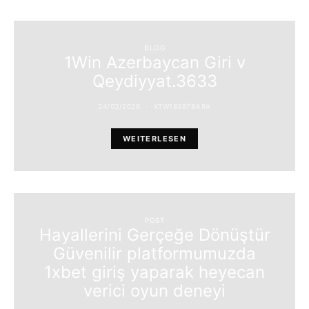
BLOG
1Win Azerbaycan Giri v
Qeydiyyat.3633
24/03/2026
XTW18387BA9A
WEITERLESEN
POST
Hayallerini Gerçeğe Dönüştür
Güvenilir platformumuzda
1xbet giriş yaparak heyecan
verici oyun deneyi