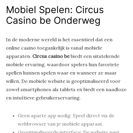
Mobiel Spelen: Circus
Casino be Onderweg
In de moderne wereld is het essentieel dat een
online casino toegankelijk is vanaf mobiele
apparaten.
Circus casino be
biedt een uitstekende
mobiele ervaring, waardoor spelers hun favoriete
spellen kunnen spelen waar en wanneer ze maar
willen. De mobiele website is geoptimaliseerd voor
zowel smartphones als tablets en biedt een naadloze
en intuïtieve gebruikerservaring.
Geen aparte app nodig: Speel direct via de
webbrowser van je mobiele apparaat.
Geoptimaliseerde interface: De website past