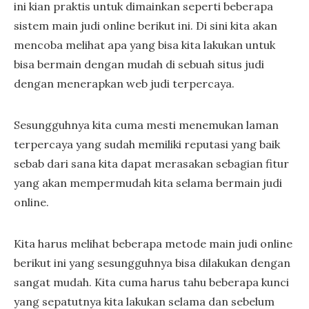
ini kian praktis untuk dimainkan seperti beberapa
sistem main judi online berikut ini. Di sini kita akan
mencoba melihat apa yang bisa kita lakukan untuk
bisa bermain dengan mudah di sebuah situs judi
dengan menerapkan web judi terpercaya.
Sesungguhnya kita cuma mesti menemukan laman
terpercaya yang sudah memiliki reputasi yang baik
sebab dari sana kita dapat merasakan sebagian fitur
yang akan mempermudah kita selama bermain judi
online.
Kita harus melihat beberapa metode main judi online
berikut ini yang sesungguhnya bisa dilakukan dengan
sangat mudah. Kita cuma harus tahu beberapa kunci
yang sepatutnya kita lakukan selama dan sebelum