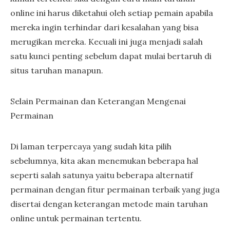
online ini harus diketahui oleh setiap pemain apabila
mereka ingin terhindar dari kesalahan yang bisa
merugikan mereka. Kecuali ini juga menjadi salah
satu kunci penting sebelum dapat mulai bertaruh di
situs taruhan manapun.
Selain Permainan dan Keterangan Mengenai
Permainan
Di laman terpercaya yang sudah kita pilih
sebelumnya, kita akan menemukan beberapa hal
seperti salah satunya yaitu beberapa alternatif
permainan dengan fitur permainan terbaik yang juga
disertai dengan keterangan metode main taruhan
online untuk permainan tertentu.