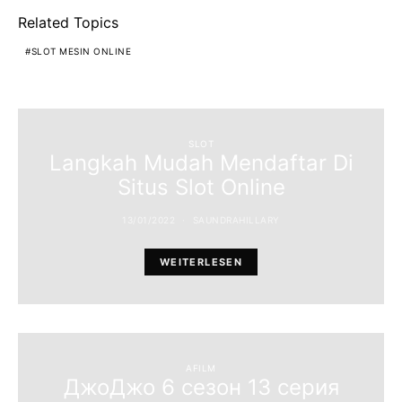
Related Topics
SLOT MESIN ONLINE
SLOT
Langkah Mudah Mendaftar Di
Situs Slot Online
13/01/2022
SAUNDRAHILLARY
WEITERLESEN
AFILM
ДжоДжо 6 сезон 13 серия