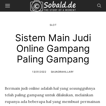
SLOT
Sistem Main Judi
Online Gampang
Paling Gampang
13/01/2022
SAUNDRAHILLARY
Bermain judi online adalah hal yang sesungguhnya
telah paling gampang untuk dilakukan, melainkan
rupanya ada beberapa hal yang membuat permainan