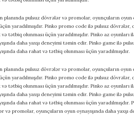
lin planında pulsuz dövrələr və promolar, oyunçuların oyun
çün yaradılmışdır. Pinko promo code ilə pulsuz dövrələr, 
və tətbiq olunması üçün yaradılmışdır. Pinko az oyunları il
ışında daha yaxşı deneyimi təmin edir. Pinko game ilə puls
ışında daha rahat və tətbiq olunması üçün yaradılmışdır.
lin planında pulsuz dövrələr və promolar, oyunçuların oyun 
çün yaradılmışdır. Pinko promo code ilə pulsuz dövrələr, 
və tətbiq olunması üçün yaradılmışdır. Pinko az oyunları il
ışında daha yaxşı deneyimi təmin edir. Pinko game ilə puls
ışında daha rahat və tətbiq olunması üçün yaradılmışdır. Pi
ər və promolar, oyunçuların oyun oynayışında daha yaxşı 