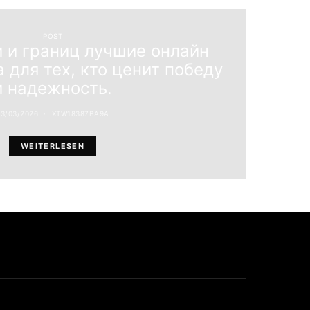
POST
 и границ лучшие онлайн
 для тех, кто ценит победу
и надежность.
23/03/2026
XTW18387BA9A
WEITERLESEN