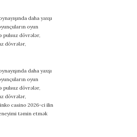
 oynayışında daha yaxşı
oyunçuların oyun
ə pulsuz dövrələr,
uz dövrələr,
oynayışında daha yaxşı
oyunçuların oyun
ə pulsuz dövrələr,
uz dövrələr,
nko casino 2026-ci ilin
deneyimi təmin etmək