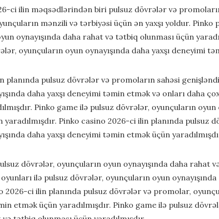
6-ci ilin məqsədlərindən biri pulsuz dövrələr və promoların
 oyunçuların mənzili və tərbiyəsi üçün ən yaxşı yoldur. Pinko
oyun oynayışında daha rahat və tətbiq olunması üçün yaradı
rələr, oyunçuların oyun oynayışında daha yaxşı deneyimi təm
in planında pulsuz dövrələr və promoların sahəsi genişləndir
yışında daha yaxşı deneyimi təmin etmək və onları daha ç
ılmışdır. Pinko game ilə pulsuz dövrələr, oyunçuların oyun
 yaradılmışdır. Pinko casino 2026-ci ilin planında pulsuz d
ışında daha yaxşı deneyimi təmin etmək üçün yaradılmışdı
ulsuz dövrələr, oyunçuların oyun oynayışında daha rahat v
 oyunları ilə pulsuz dövrələr, oyunçuların oyun oynayışında
no 2026-ci ilin planında pulsuz dövrələr və promolar, oyunç
min etmək üçün yaradılmışdır. Pinko game ilə pulsuz dövrəl
 və tətbiq olunması üçün yaradılmışdır.