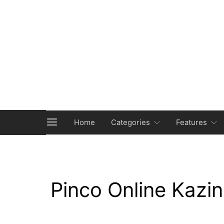
Home
Categories
Features
Pinco Online Kazin