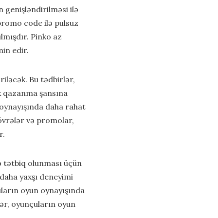
 genişləndirilməsi ilə
 promo code ilə pulsuz
lmışdır. Pinko az
in edir.
iləcək. Bu tədbirlər,
ox qazanma şansına
 oynayışında daha rahat
övrələr və promolar,
r.
ə tətbiq olunması üçün
 daha yaxşı deneyimi
uların oyun oynayışında
ər, oyunçuların oyun