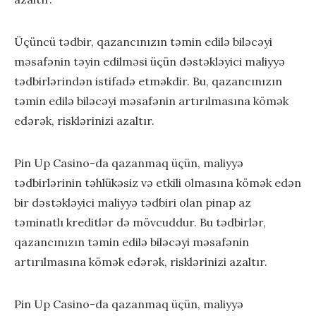
Üçüncü tədbir, qazancınızın təmin edilə biləcəyi
məsafənin təyin edilməsi üçün dəstəkləyici maliyyə
tədbirlərindən istifadə etməkdir. Bu, qazancınızın
təmin edilə biləcəyi məsafənin artırılmasına kömək
edərək, risklərinizi azaltır.
Pin Up Casino-da qazanmaq üçün, maliyyə
tədbirlərinin təhlükəsiz və etkili olmasına kömək edən
bir dəstəkləyici maliyyə tədbiri olan pinap az
təminatlı kreditlər də mövcuddur. Bu tədbirlər,
qazancınızın təmin edilə biləcəyi məsafənin
artırılmasına kömək edərək, risklərinizi azaltır.
Pin Up Casino-da qazanmaq üçün, maliyyə