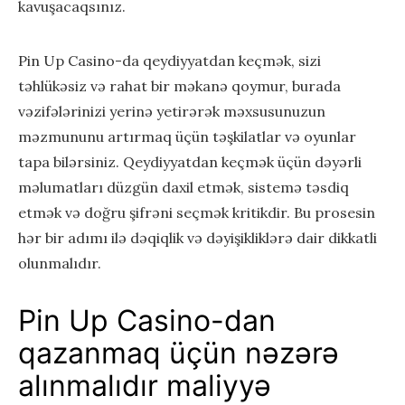
kavuşacaqsınız.
Pin Up Casino-da qeydiyyatdan keçmək, sizi
təhlükəsiz və rahat bir məkanə qoymur, burada
vəzifələrinizi yerinə yetirərək məxsusunuzun
məzmununu artırmaq üçün təşkilatlar və oyunlar
tapa bilərsiniz. Qeydiyyatdan keçmək üçün dəyərli
məlumatları düzgün daxil etmək, sistemə təsdiq
etmək və doğru şifrəni seçmək kritikdir. Bu prosesin
hər bir adımı ilə dəqiqlik və dəyişikliklərə dair dikkatli
olunmalıdır.
Pin Up Casino-dan
qazanmaq üçün nəzərə
alınmalıdır maliyyə