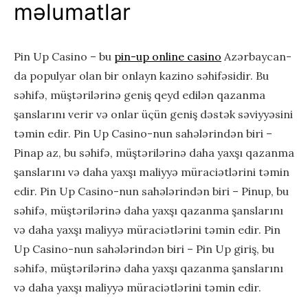
məlumatlar
Pin Up Casino – bu
pin-up online casino
Azərbaycan-
da populyar olan bir onlayn kazino səhifəsidir. Bu
səhifə, müştərilərinə geniş qeyd edilən qazanma
şanslarını verir və onlar üçün geniş dəstək səviyyəsini
təmin edir. Pin Up Casino-nun sahələrindən biri –
Pinap az, bu səhifə, müştərilərinə daha yaxşı qazanma
şanslarını və daha yaxşı maliyyə müraciətlərini təmin
edir. Pin Up Casino-nun sahələrindən biri – Pinup, bu
səhifə, müştərilərinə daha yaxşı qazanma şanslarını
və daha yaxşı maliyyə müraciətlərini təmin edir. Pin
Up Casino-nun sahələrindən biri – Pin Up giriş, bu
səhifə, müştərilərinə daha yaxşı qazanma şanslarını
və daha yaxşı maliyyə müraciətlərini təmin edir.