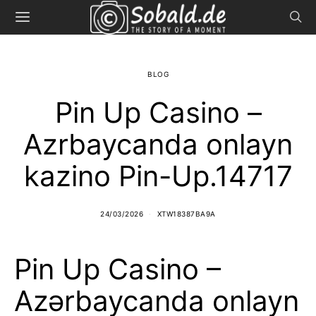
BLOG
Pin Up Casino –
Azrbaycanda onlayn
kazino Pin-Up.14717
24/03/2026
XTW18387BA9A
Pin Up Casino –
Azərbaycanda onlayn