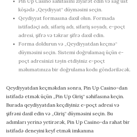
Pin Up Casino sahifasını ziyarət edin və sağ üst
köşədə „Qeydiyyat“ düyməsini seçin.
Qeydiyyat formasına daxil olun. Formada
istifadəçi adı, sifariş adı, sifariş soyadı, e-poçt
adresi, şifrə və təkrar şifrə daxil edin.
Forma doldurun və „Qeydiyyatdan keçmə“
düyməsini seçin. Sistemi doğrulamaq üçün e-
poçt adresinizi təyin etdiyiniz e-poçt
məlumatınıza bir doğrulama kodu göndəriləcək.
Qeydiyyatdan keçməkdan sonra, Pin Up Casino-dan
istifadə etmək üçün „Pin Up Giriş“ səhifasına keçin.
Burada qeydiyyatdan keçdiyiniz e-poçt adresi və
şifrəni daxil edin və „Giriş“ düyməsini seçin. Bu
adımları yerinə yetirərək, Pin Up Casino-da rahat bir
istifadə deneyini keyf etmək imkanına