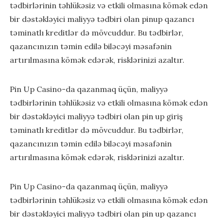
tədbirlərinin təhlükəsiz və etkili olmasına kömək edən
bir dəstəkləyici maliyyə tədbiri olan pinup qazancı
təminatlı kreditlər də mövcuddur. Bu tədbirlər,
qazancınızın təmin edilə biləcəyi məsafənin
artırılmasına kömək edərək, risklərinizi azaltır.
Pin Up Casino-da qazanmaq üçün, maliyyə
tədbirlərinin təhlükəsiz və etkili olmasına kömək edən
bir dəstəkləyici maliyyə tədbiri olan pin up giriş
təminatlı kreditlər də mövcuddur. Bu tədbirlər,
qazancınızın təmin edilə biləcəyi məsafənin
artırılmasına kömək edərək, risklərinizi azaltır.
Pin Up Casino-da qazanmaq üçün, maliyyə
tədbirlərinin təhlükəsiz və etkili olmasına kömək edən
bir dəstəkləyici maliyyə tədbiri olan pin up qazancı