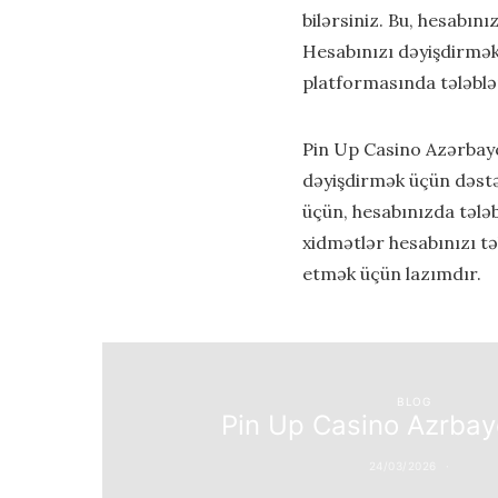
bilərsiniz. Bu, hesabın
Hesabınızı dəyişdirmək
platformasında tələbləri
Pin Up Casino Azərbayc
dəyişdirmək üçün dəstə
üçün, hesabınızda tələb
xidmətlər hesabınızı t
etmək üçün lazımdır.
BLOG
Pin Up Casino Azrbay
24/03/2026