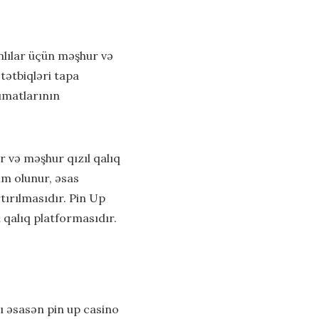
nlılar üçün məşhur və
tətbiqləri tapa
umatlarının
r və məşhur qızıl qalıq
im olunur, əsas
tırılmasıdır. Pin Up
 qalıq platformasıdır.
nı əsasən pin up casino