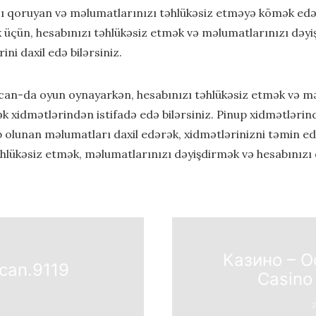
ızı qoruyan və məlumatlarınızı təhlükəsiz etməyə kömək edə
 üçün, hesabınızı təhlükəsiz etmək və məlumatlarınızı dəy
ni daxil edə bilərsiniz.
an-da oyun oynayarkən, hesabınızı təhlükəsiz etmək və mə
k xidmətlərindən istifadə edə bilərsiniz. Pinup xidmətlərin
 olunan məlumatları daxil edərək, xidmətlərinizni təmin edə
əhlükəsiz etmək, məlumatlarınızı dəyişdirmək və hesabınızı
Казино – О
can.9119
Casino