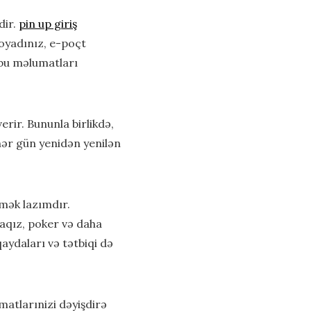
dir.
pin up giriş
soyadınız, e-poçt
 bu məlumatları
rir. Bununla birlikdə,
hər gün yenidən yenilən
mək lazımdır.
raqız, poker və daha
qaydaları və tətbiqi də
atlarınizi dəyişdirə