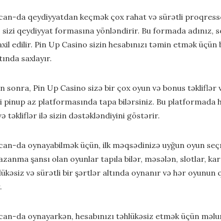
can-da qeydiyyatdan keçmək çox rahat və sürətli proqress
 sizi qeydiyyat formasına yönləndirir. Bu formada adınız, 
axil edilir. Pin Up Casino sizin hesabınızı təmin etmək üçün
tında saxlayır.
sonra, Pin Up Casino sizə bir çox oyun və bonus təkliflər ve
i pinup az platformasında tapa bilərsiniz. Bu platformada 
ə təkliflər ilə sizin dəstəkləndiyini göstərir.
can-da oynayabilmək üçün, ilk məqsədinizə uyğun oyun seç
zanma şansı olan oyunlar tapıla bilər, məsələn, slotlar, ka
lükəsiz və sürətli bir şərtlər altında oynanır və hər oyunun 
.
an-da oynayarkən, hesabınızı təhlükəsiz etmək üçün məlum