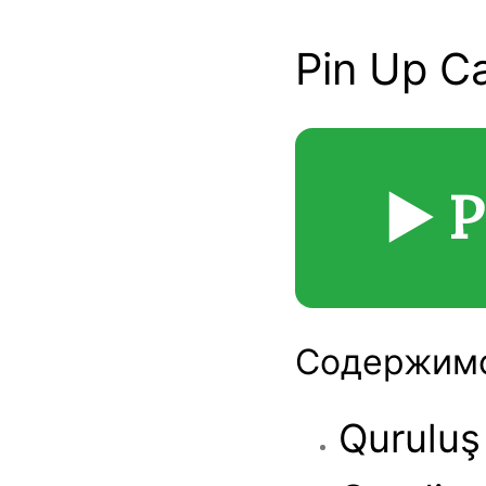
Pin Up C
▶️ 
Содержим
Quruluş