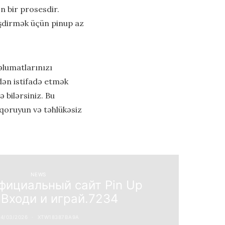
n bir prosesdir.
işdirmək üçün pinup az
lumatlarınızı
dən istifadə etmək
 bilərsiniz. Bu
 qoruyun və təhlükəsiz
NEWS
фициальный сайт Pin Up
 Входи и играй.7234
24/03/2026
XTW18387BA9A