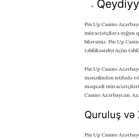
Qeydiyy
Pin Up Casino Azərbayc
müraciətçilərə uyğun qı
bilərsiniz. Pin Up Cas
təhlükəsizliyi üçün təh
Pin Up Casino Azərbayca
mənzilindən istifadə ed
məqsədi müraciətçiləri
Casino Azərbaycan, Azə
Quruluş və 
Pin Up Casino Azərbayca