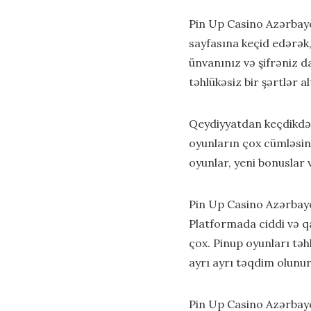
Pin Up Casino Azərbay
sayfasına keçid edərək,
ünvanınız və şifrəniz d
təhlükəsiz bir şərtlər al
Qeydiyyatdan keçdikdən 
oyunların çox cümləsin
oyunlar, yeni bonuslar v
Pin Up Casino Azərbay
Platformada ciddi və qa
çox. Pinup oyunları təh
ayrı ayrı təqdim olunur
Pin Up Casino Azərbayc