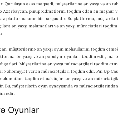
ir. Quruluşun əsas məqsədi, müştərilərinə ən yaxşı və ən tə
o Azərbaycan, pinup xidmətlərini təqdim edən ən məşhur v
az platformasının bir parçasıdır. Bu platforma, müştərilər
çilərə ən yaxşı məlumatları və ən yaxşı müraciətləri təqdi
r.
an, müştərilərinə ən yaxşı oyun məhsullarını təqdim etmək
latforma, ən yaxşı və ən populyar oyunları təqdim edir, məsəl
ə digərləri. Müştərilərinə ən yaxşı müraciətçiləri təqdim et
lərə əhəmiyyət verən müraciətçiləri təqdim edir. Pin Up Ca
 məlumatları təqdim etmək üçün, ən yaxşı və ən müraciətçi
r. Bu, müştərilərin oyun oynayışında və müraciətçilərind
im edir.
və Oyunlar