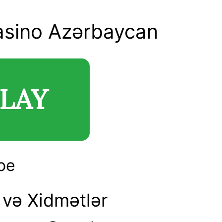
asino Azərbaycan
PLAY
ое
 və Xidmətlər