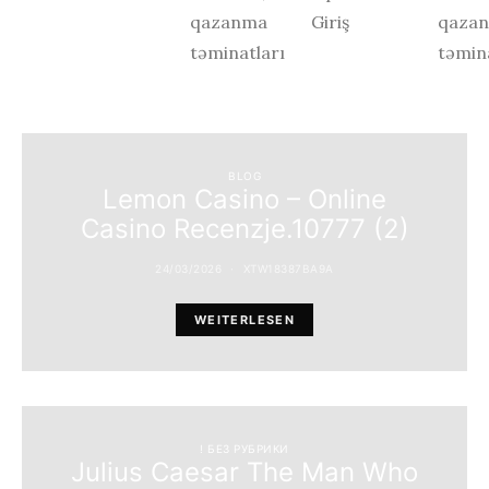
qazanma
Giriş
qaza
təminatları
təmin
BLOG
Lemon Casino – Online
Casino Recenzje.10777 (2)
24/03/2026
XTW18387BA9A
WEITERLESEN
! БЕЗ РУБРИКИ
Julius Caesar The Man Who