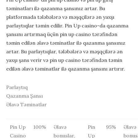
təminatları ilə qazanma şansınız artar. Bu
platformada tələbələrə və məşqçilərə ən yaxşı
parlaytıqlar təmin edilir. Pin Up casino-da qazanma
şansını artırmaq üçün pin up casino tərəfindən
təmin edilən əlavə təminatlar ilə qazanma şansınız
artar. Bu parlaytıqlar, tələbələrə və məşqçilərə ən
yaxşı şans verir və pin up casino tərəfindən təmin
edilən əlavə təminatlar ilə qazanma şansını artırır.
Parlaytıq
Qazanma Şansı
Əlavə Təminatlar
Pin Up
100%
Əlavə
Pin
95%
Əlavə
Casino
bonuslar,
Up
bonusl