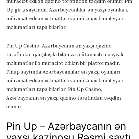
müraciət edilən qazino tərəfindən təqdim olunur. Pin
Up giriş saytında, Azərbaycanlılar ən yaxşı oyunları,
müraciət edilən xidmətləri və mütənasib maliyyəli
məlumatları tapa bilərlər.
Pin Up Casino, Azərbaycanın ən yaxşı qazino
tərəfindən qarşılaşıla bilən və mütənasib maliyyəli
məlumatlar ilə müraciət edilən bir platformadır.
Pinup saytında Azərbaycanlılar ən yaxşı oyunları,
müraciət edilən xidmətləri və mütənasib maliyyəli
məlumatları tapa bilərlər. Pin Up Casino,
Azərbaycanın ən yaxşı qazino tərəfindən təqdim
olunur.
Pin Up – Azərbaycanın ən
yaxşı kazinosu Rəsmi saytı