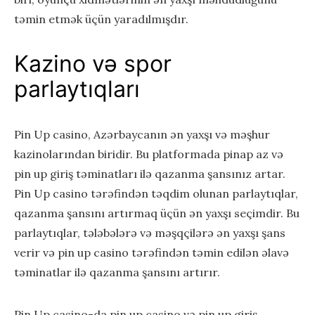
təmin etmək üçün yaradılmışdır.
Kazino və spor
parlaytıqları
Pin Up casino, Azərbaycanın ən yaxşı və məşhur
kazinolarından biridir. Bu platformada pinap az və
pin up giriş təminatları ilə qazanma şansınız artar.
Pin Up casino tərəfindən təqdim olunan parlaytıqlar,
qazanma şansını artırmaq üçün ən yaxşı seçimdir. Bu
parlaytıqlar, tələbələrə və məşqçilərə ən yaxşı şans
verir və pin up casino tərəfindən təmin edilən əlavə
təminatlar ilə qazanma şansını artırır.
Pin Up casino-da pin up casino və pin up giriş