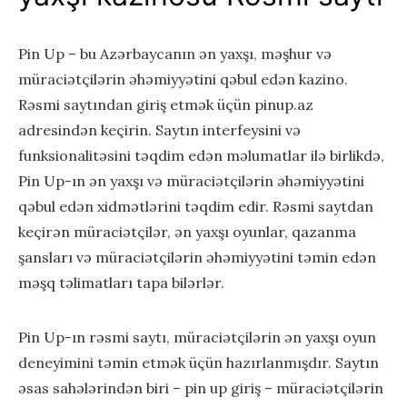
Pin Up – bu Azərbaycanın ən yaxşı, məşhur və
müraciətçilərin əhəmiyyətini qəbul edən kazino.
Rəsmi saytından giriş etmək üçün pinup.az
adresindən keçirin. Saytın interfeysini və
funksionalitəsini təqdim edən məlumatlar ilə birlikdə,
Pin Up-ın ən yaxşı və müraciətçilərin əhəmiyyətini
qəbul edən xidmətlərini təqdim edir. Rəsmi saytdan
keçirən müraciətçilər, ən yaxşı oyunlar, qazanma
şansları və müraciətçilərin əhəmiyyətini təmin edən
məşq təlimatları tapa bilərlər.
Pin Up-ın rəsmi saytı, müraciətçilərin ən yaxşı oyun
deneyimini təmin etmək üçün hazırlanmışdır. Saytın
əsas sahələrindən biri – pin up giriş – müraciətçilərin