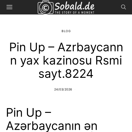
BLOG
Pin Up – Azrbaycann
n yax kazinosu Rsmi
sayt.8224
24/03/2026
Pin Up –
Azərbaycanın ən