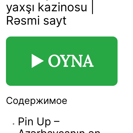
yaxşı kazinosu |
Rəsmi sayt
▶️ OYNA
Содержимое
Pin Up –