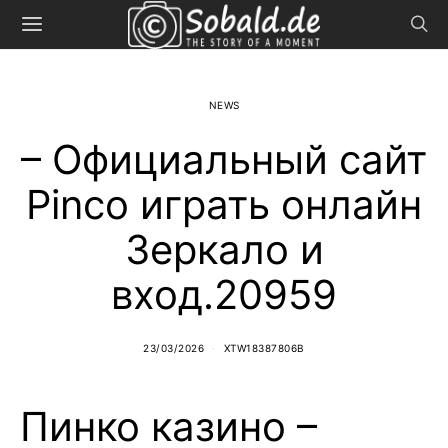
NEWS
– Официальный сайт
Pinco играть онлайн
Зеркало и
вход.20959
23/03/2026
XTW18387806B
Пинко казино –