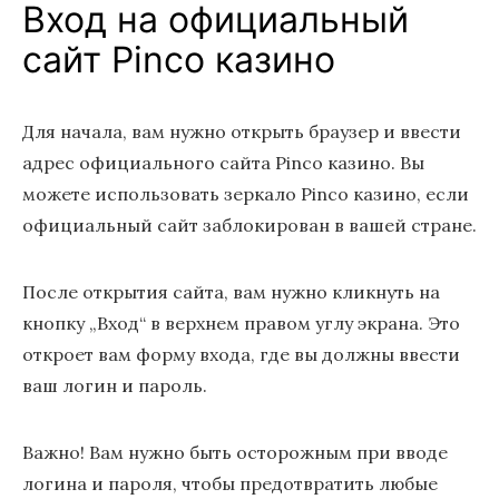
Вход на официальный
сайт Pinco казино
Для начала, вам нужно открыть браузер и ввести
адрес официального сайта Pinco казино. Вы
можете использовать зеркало Pinco казино, если
официальный сайт заблокирован в вашей стране.
После открытия сайта, вам нужно кликнуть на
кнопку „Вход“ в верхнем правом углу экрана. Это
откроет вам форму входа, где вы должны ввести
ваш логин и пароль.
Важно! Вам нужно быть осторожным при вводе
логина и пароля, чтобы предотвратить любые