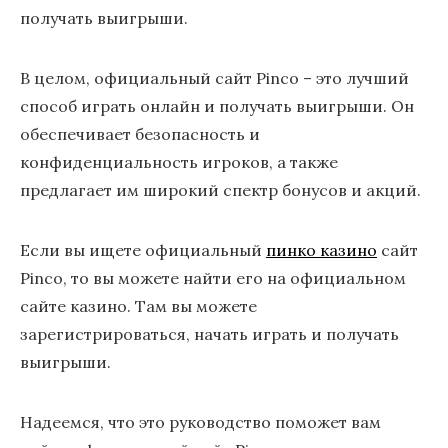
получать выигрыши.
В целом, официальный сайт Pinco – это лучший
способ играть онлайн и получать выигрыши. Он
обеспечивает безопасность и
конфиденциальность игроков, а также
предлагает им широкий спектр бонусов и акций.
Если вы ищете официальный
пинко казино
сайт
Pinco, то вы можете найти его на официальном
сайте казино. Там вы можете
зарегистрироваться, начать играть и получать
выигрыши.
Надеемся, что это руководство поможет вам