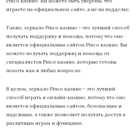
Pinco казино. Вы можете быть уверены, что
играете на официальном сайте, а не на подделке.
Также, зеркало Pinco казино – это лучший способ
получать поддержку и помощь, потому что оно
является официальным сайтом Pinco казино. Вы
можете получать поддержку и помощь от
специалистов Pinco казино, которые готовы
помочь вам в любых вопросах.
В целом, зеркало Pinco казино – это лучший
способ играть в онлайн-казино, потому что оно
является официальным сайтом, безопасным и
надежным, а также позволяет получать доступ к
различным играм и функциям.