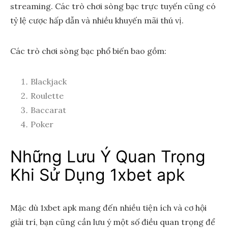
streaming. Các trò chơi sòng bạc trực tuyến cũng có
tỷ lệ cược hấp dẫn và nhiều khuyến mãi thú vị.
Các trò chơi sòng bạc phổ biến bao gồm:
Blackjack
Roulette
Baccarat
Poker
Những Lưu Ý Quan Trọng
Khi Sử Dụng 1xbet apk
Mặc dù 1xbet apk mang đến nhiều tiện ích và cơ hội
giải trí, bạn cũng cần lưu ý một số điều quan trọng để