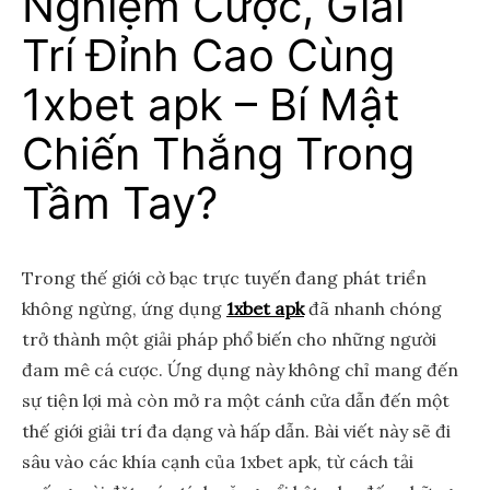
Nghiệm Cược, Giải
Trí Đỉnh Cao Cùng
1xbet apk – Bí Mật
Chiến Thắng Trong
Tầm Tay?
Trong thế giới cờ bạc trực tuyến đang phát triển
không ngừng, ứng dụng
1xbet apk
đã nhanh chóng
trở thành một giải pháp phổ biến cho những người
đam mê cá cược. Ứng dụng này không chỉ mang đến
sự tiện lợi mà còn mở ra một cánh cửa dẫn đến một
thế giới giải trí đa dạng và hấp dẫn. Bài viết này sẽ đi
sâu vào các khía cạnh của 1xbet apk, từ cách tải