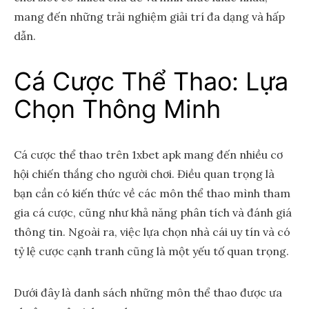
mang đến những trải nghiệm giải trí đa dạng và hấp
dẫn.
Cá Cược Thể Thao: Lựa
Chọn Thông Minh
Cá cược thể thao trên 1xbet apk mang đến nhiều cơ
hội chiến thắng cho người chơi. Điều quan trọng là
bạn cần có kiến thức về các môn thể thao mình tham
gia cá cược, cũng như khả năng phân tích và đánh giá
thông tin. Ngoài ra, việc lựa chọn nhà cái uy tín và có
tỷ lệ cược cạnh tranh cũng là một yếu tố quan trọng.
Dưới đây là danh sách những môn thể thao được ưa