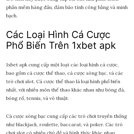
phần mềm hàng đầu, đảm bảo tính công bằng và minh
bạch.
Các Loại Hình Cá Cược
Phổ Biến Trên 1xbet apk
1xbet apk cung cấp một loạt các loại hình cá cược,
bao gồm cá cược thể thao, cá cược sòng bạc, và các
trò chơi slot. Cá cược thể thao là loại hình phổ biến
nhất, với nhiều môn thể thao khác nhau như bóng đá,
bóng rổ, tennis, và võ thuật.
Cá cược sòng bạc cung cấp các trò chơi truyền thống
như blackjack, roulette, baccarat, và poker. Các trò
chơi slot có nhiều chủ đề và hình thức khác nhau,