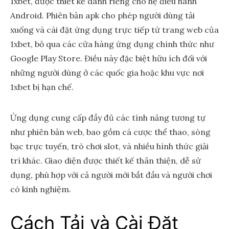
1xbet, được thiết kế dành riêng cho hệ điều hành
Android. Phiên bản apk cho phép người dùng tải
xuống và cài đặt ứng dụng trực tiếp từ trang web của
1xbet, bỏ qua các cửa hàng ứng dụng chính thức như
Google Play Store. Điều này đặc biệt hữu ích đối với
những người dùng ở các quốc gia hoặc khu vực nơi
1xbet bị hạn chế.
Ứng dụng cung cấp đầy đủ các tính năng tương tự
như phiên bản web, bao gồm cá cược thể thao, sòng
bạc trực tuyến, trò chơi slot, và nhiều hình thức giải
trí khác. Giao diện được thiết kế thân thiện, dễ sử
dụng, phù hợp với cả người mới bắt đầu và người chơi
có kinh nghiệm.
Cách Tải và Cài Đặt