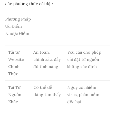
các phương thức cài đặt:
Phương Pháp
Ưu Điểm
Nhược Điểm
Tải từ
An toàn,
Yêu cầu cho phép
Website
chính xác, đầy
cài đặt từ nguồn
Chính
đủ tính năng
không xác định
Thức
Tải Từ
Có thể dễ
Nguy cơ nhiễm
Nguồn
dàng tìm thấy
virus, phần mềm
Khác
độc hại