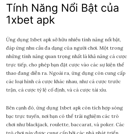
Tính Năng Nổi Bật của
1xbet apk
Ứng dụng 1xbet apk sở hữu nhiều tính năng nổi bật,
đáp ứng nhu cầu đa dạng của người chơi. Một trong
những tính năng quan trọng nhất là khả năng cá cược
trực tiếp, cho phép bạn đặt cược vào các sự kiện thể
thao đang diễn ra. Ngoài ra, ứng dụng còn cung cấp
các loại hình cá cược khác nhau, như cá cược trước
trận, cá cược tỷ lệ cố định, và cá cược tài xỉu.
Bên cạnh đó, ứng dụng 1xbet apk còn tích hợp sòng
bạc trực tuyến, nơi bạn có thể trải nghiệm các trò
chơi như blackjack, roulette, baccarat, và poker. Các
trò chơi này được cung cấp bởi các nhà phát triển