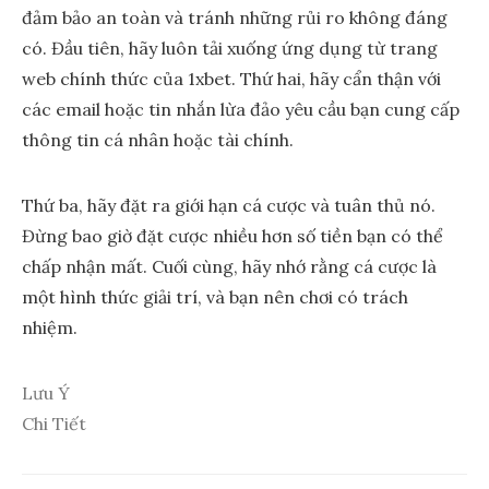
đảm bảo an toàn và tránh những rủi ro không đáng
có. Đầu tiên, hãy luôn tải xuống ứng dụng từ trang
web chính thức của 1xbet. Thứ hai, hãy cẩn thận với
các email hoặc tin nhắn lừa đảo yêu cầu bạn cung cấp
thông tin cá nhân hoặc tài chính.
Thứ ba, hãy đặt ra giới hạn cá cược và tuân thủ nó.
Đừng bao giờ đặt cược nhiều hơn số tiền bạn có thể
chấp nhận mất. Cuối cùng, hãy nhớ rằng cá cược là
một hình thức giải trí, và bạn nên chơi có trách
nhiệm.
Lưu Ý
Chi Tiết