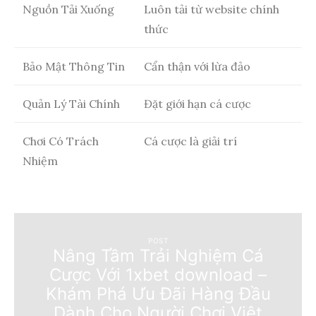
Nguồn Tải Xuống
Luôn tải từ website chính
thức
Bảo Mật Thông Tin
Cẩn thận với lừa đảo
Quản Lý Tài Chính
Đặt giới hạn cá cược
Chơi Có Trách
Cá cược là giải trí
Nhiệm
POST
Nâng Tầm Trải Nghiệm Cá
Cược Với 1xbet download –
Khám Phá Ưu Đãi Hàng Đầu
Dành Cho Người Chơi Việt