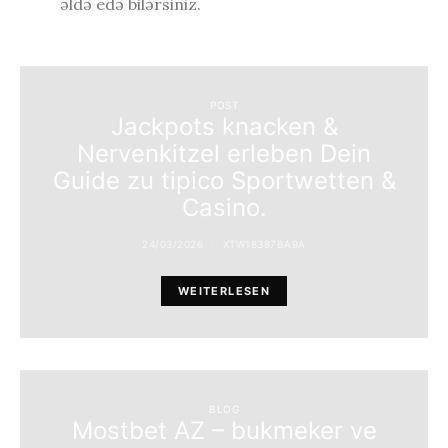
əldə edə bilərsiniz.
POST
Jackpots knacken &
Nervenkitzel erleben Dein
Guide zu tipico Sportwetten &
Casino.
24/03/2026
XTW18387BA9A
WEITERLESEN
BLOG
Mostbet AZ – bukmeker ve