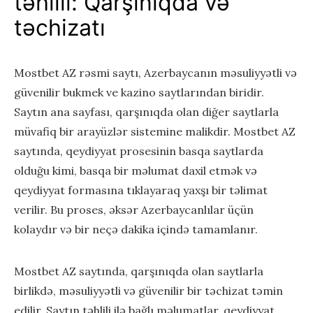
təhlili: Qarşınıqda və
təchizatı
Mostbet AZ rəsmi saytı, Azerbaycanın məsuliyyətli və
güvenilir bukmek ve kazino saytlarından biridir.
Saytın ana sayfası, qarşınıqda olan diğer saytlarla
müvafiq bir arayüzlər sistemine malikdir. Mostbet AZ
saytında, qeydiyyat prosesinin basqa saytlarda
olduğu kimi, basqa bir məlumat daxil etmək və
qeydiyyat formasına tıklayaraq yaxşı bir təlimat
verilir. Bu proses, əksər Azerbaycanlılar üçün
kolaydır və bir neçə dakika içində tamamlanır.
Mostbet AZ saytında, qarşınıqda olan saytlarla
birlikdə, məsuliyyətli və güvenilir bir təchizat təmin
edilir. Saytın təhlili ilə bağlı məlumatlar, qeydiyyat