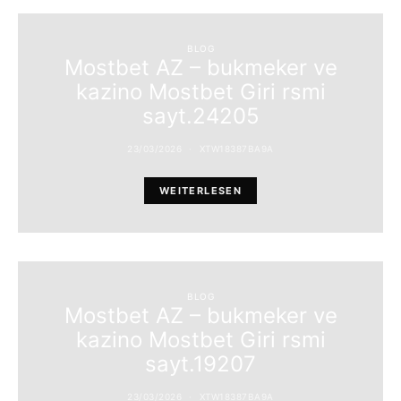
BLOG
Mostbet AZ – bukmeker ve
kazino Mostbet Giri rsmi
sayt.24205
23/03/2026
XTW18387BA9A
WEITERLESEN
BLOG
Mostbet AZ – bukmeker ve
kazino Mostbet Giri rsmi
sayt.19207
23/03/2026
XTW18387BA9A