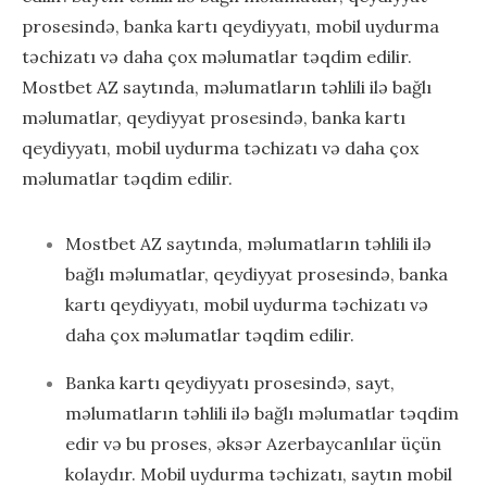
prosesində, banka kartı qeydiyyatı, mobil uydurma
təchizatı və daha çox məlumatlar təqdim edilir.
Mostbet AZ saytında, məlumatların təhlili ilə bağlı
məlumatlar, qeydiyyat prosesində, banka kartı
qeydiyyatı, mobil uydurma təchizatı və daha çox
məlumatlar təqdim edilir.
Mostbet AZ saytında, məlumatların təhlili ilə
bağlı məlumatlar, qeydiyyat prosesində, banka
kartı qeydiyyatı, mobil uydurma təchizatı və
daha çox məlumatlar təqdim edilir.
Banka kartı qeydiyyatı prosesində, sayt,
məlumatların təhlili ilə bağlı məlumatlar təqdim
edir və bu proses, əksər Azerbaycanlılar üçün
kolaydır. Mobil uydurma təchizatı, saytın mobil