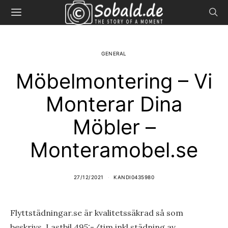
GENERAL
Möbelmontering – Vi
Monterar Dina
Möbler –
Monteramobel.se
27/12/2021
KANDI0435980
Flyttstädningar.se är kvalitetssäkrad så som
beskrivs. Lastbil 495:-/tim inkl städning av