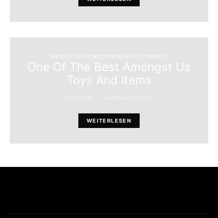
PRODUCT REVIEWSCONSUMER ELECTRONICS
One Of The Best Amongst Us
Toys And Items
27/12/2021
ANDREWVISCONTI7
WEITERLESEN