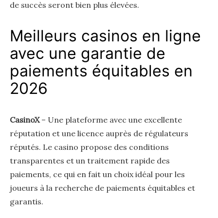
de succès seront bien plus élevées.
Meilleurs casinos en ligne
avec une garantie de
paiements équitables en
2026
CasinoX
– Une plateforme avec une excellente
réputation et une licence auprès de régulateurs
réputés. Le casino propose des conditions
transparentes et un traitement rapide des
paiements, ce qui en fait un choix idéal pour les
joueurs à la recherche de paiements équitables et
garantis.