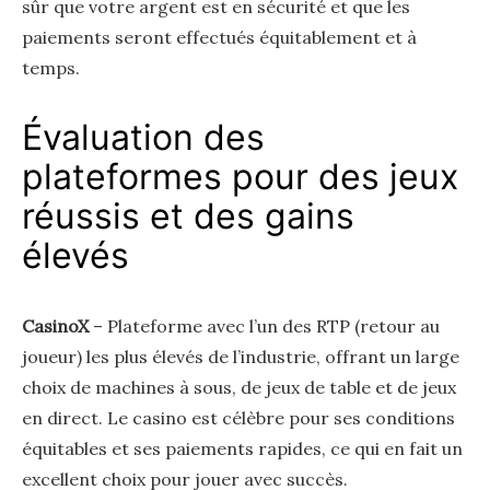
sûr que votre argent est en sécurité et que les
paiements seront effectués équitablement et à
temps.
Évaluation des
plateformes pour des jeux
réussis et des gains
élevés
CasinoX
– Plateforme avec l’un des RTP (retour au
joueur) les plus élevés de l’industrie, offrant un large
choix de machines à sous, de jeux de table et de jeux
en direct. Le casino est célèbre pour ses conditions
équitables et ses paiements rapides, ce qui en fait un
excellent choix pour jouer avec succès.