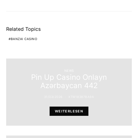
Related Topics
BANZAI CASINO
NEWS
Pin Up Casino Onlayn
Azərbaycan 442
31/03/2026
XTW18387BA9A
WEITERLESEN