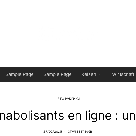
Sample Page
Sample Page
Reisen
Wirtschaft
! БЕЗ РУБРИКИ
nabolisants en ligne : un
27/02/2025
XTW18387806B