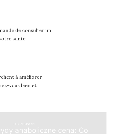
mmandé de consulter un
votre santé.
rchent à améliorer
rmez-vous bien et
! БЕЗ РУБРИКИ
rydy anaboliczne cena: Co