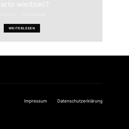
arto wiedzieć?
27/02/2025
XTW18387806B
WEITERLESEN
Impressum
Datenschutzerklärung