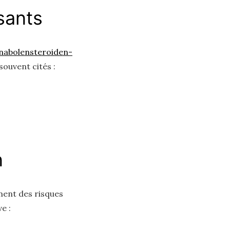
sants
anabolensteroiden-
souvent cités :
n
ment des risques
e :