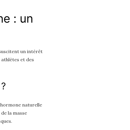
ne : un
uscitent un intérêt
 athlètes et des
 ?
e hormone naturelle
 de la masse
sques.