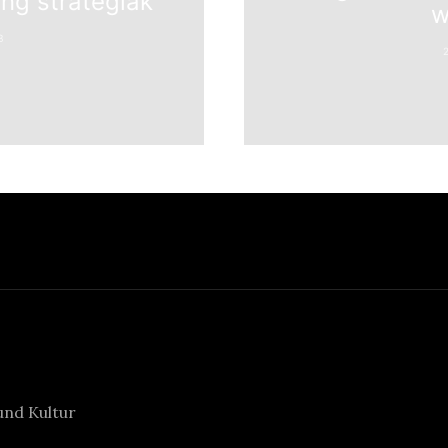
ing stratégiák
w
B
und Kultur