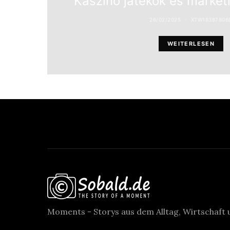
Kaszinó játékok és market
26/02/2025
XTW18387806
WEITERLESEN
Moments - Storys aus dem Alltag, Wirtschaft 