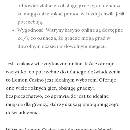
odpowiedzialne za obsługę graczy, co oznacza,
że mogą oni uzyskać pomoc w każdej chwili, jeśli
potrzebują.
Wygodność: Witryny kasyno online są dostępne
24/7, co oznacza, że gracze mogą grać w
dowolnym czasie i w dowolnym miejscu.
Jeśli szukasz witryny kasyno online, które oferuje
wszystko, co potrzebne do udanego doświadczenia,
to Lemon Casino jest idealnym wyborem. Oferuje
ono wiele różnych gier, obsługę graczy i
bezpieczeństwo, co sprawia, że jest to idealne
miejsce dla graczy, którzy szukają emocjonującego
doświadczenia.
Witryna Lemon Casino jest dostępna w różnych