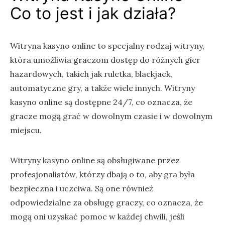
Co to jest i jak działa?
Witryna kasyno online to specjalny rodzaj witryny,
która umożliwia graczom dostęp do różnych gier
hazardowych, takich jak ruletka, blackjack,
automatyczne gry, a także wiele innych. Witryny
kasyno online są dostępne 24/7, co oznacza, że
gracze mogą grać w dowolnym czasie i w dowolnym
miejscu.
Witryny kasyno online są obsługiwane przez
profesjonalistów, którzy dbają o to, aby gra była
bezpieczna i uczciwa. Są one również
odpowiedzialne za obsługę graczy, co oznacza, że
mogą oni uzyskać pomoc w każdej chwili, jeśli