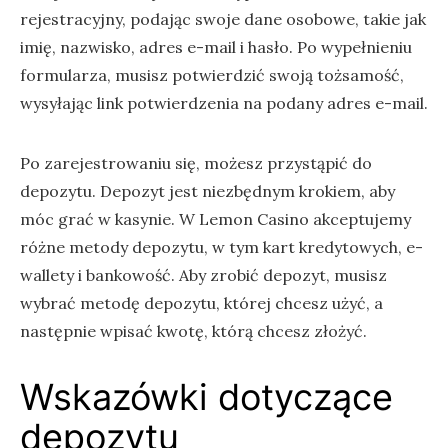
rejestracyjny, podając swoje dane osobowe, takie jak
imię, nazwisko, adres e-mail i hasło. Po wypełnieniu
formularza, musisz potwierdzić swoją tożsamość,
wysyłając link potwierdzenia na podany adres e-mail.
Po zarejestrowaniu się, możesz przystąpić do
depozytu. Depozyt jest niezbędnym krokiem, aby
móc grać w kasynie. W Lemon Casino akceptujemy
różne metody depozytu, w tym kart kredytowych, e-
wallety i bankowość. Aby zrobić depozyt, musisz
wybrać metodę depozytu, której chcesz użyć, a
następnie wpisać kwotę, którą chcesz złożyć.
Wskazówki dotyczące
depozytu