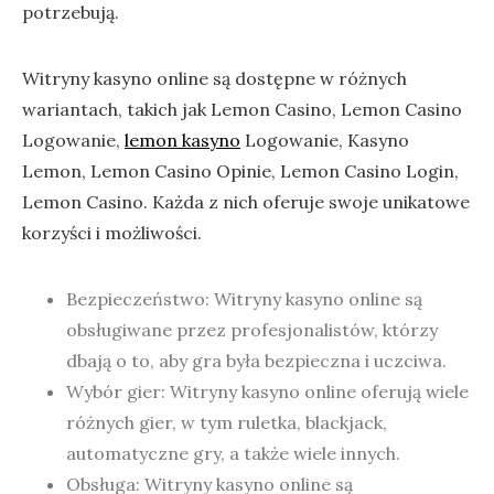
potrzebują.
Witryny kasyno online są dostępne w różnych
wariantach, takich jak Lemon Casino, Lemon Casino
Logowanie,
lemon kasyno
Logowanie, Kasyno
Lemon, Lemon Casino Opinie, Lemon Casino Login,
Lemon Casino. Każda z nich oferuje swoje unikatowe
korzyści i możliwości.
Bezpieczeństwo: Witryny kasyno online są
obsługiwane przez profesjonalistów, którzy
dbają o to, aby gra była bezpieczna i uczciwa.
Wybór gier: Witryny kasyno online oferują wiele
różnych gier, w tym ruletka, blackjack,
automatyczne gry, a także wiele innych.
Obsługa: Witryny kasyno online są