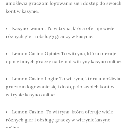
umożliwia graczom logowanie się i dostęp do swoich
kont w kasynie.
Kasyno Lemon: To witryna, która oferuje wiele
różnych gier i obsługę graczy w kasynie.
Lemon Casino Opinie: To witryna, która oferuje
opinie innych graczy na temat witryny kasyno online.
Lemon Casino Login: To witryna, która umożliwia
graczom logowanie się i dostęp do swoich kont w
witrynie kasyno online.
Lemon Casino: To witryna, która oferuje wiele
różnych gier i obsługę graczy w witrynie kasyno
online.