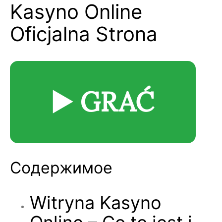
Kasyno Online
Oficjalna Strona
▶️ GRAĆ
Содержимое
Witryna Kasyno