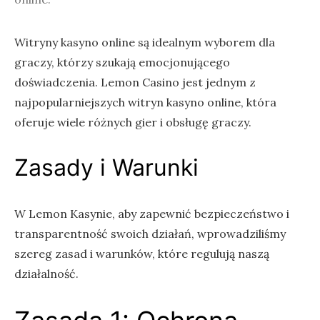
Witryny kasyno online są idealnym wyborem dla
graczy, którzy szukają emocjonującego
doświadczenia. Lemon Casino jest jednym z
najpopularniejszych witryn kasyno online, która
oferuje wiele różnych gier i obsługę graczy.
Zasady i Warunki
W Lemon Kasynie, aby zapewnić bezpieczeństwo i
transparentność swoich działań, wprowadziliśmy
szereg zasad i warunków, które regulują naszą
działalność.