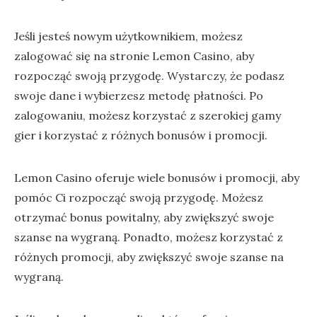
Jeśli jesteś nowym użytkownikiem, możesz
zalogować się na stronie Lemon Casino, aby
rozpocząć swoją przygodę. Wystarczy, że podasz
swoje dane i wybierzesz metodę płatności. Po
zalogowaniu, możesz korzystać z szerokiej gamy
gier i korzystać z różnych bonusów i promocji.
Lemon Casino oferuje wiele bonusów i promocji, aby
pomóc Ci rozpocząć swoją przygodę. Możesz
otrzymać bonus powitalny, aby zwiększyć swoje
szanse na wygraną. Ponadto, możesz korzystać z
różnych promocji, aby zwiększyć swoje szanse na
wygraną.