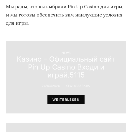
Мы рады, что вы выбрали Pin Up Casino для игры,
и мы готовы обеспечить вам наилучшие условия
для игры.
NEWS
Казино – Официальный сайт
Pin Up Casino Входи и
играй.5115
24/03/2026
XTW18387BA9A
WEITERLESEN