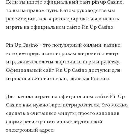
Если вы ищете официальный сайт
pin up
Casino,
то вы на правом пути. В этом руководстве мы
рассмотрим, как зарегистрироваться и начать
играть на официальном сайте Pin Up Casino.
Pin Up Casino – это популярный онлайн-казино,
которое предлагает игрокам широкий спектр
игр, включая слоты, карточные игры и рулетку.
Официальный сайт Pin Up Casino доступен для
игроков из многих стран, включая Россию.
Для начала играть на официальном сайте Pin Up
Casino вам нужно зарегистрироваться. Это можно
сделать в считанные минуты, просто заполнив
форму регистрации и подтвердив свой
электронный адрес.