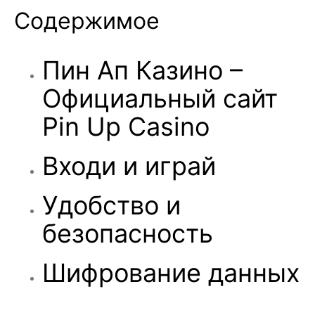
Содержимое
Пин Ап Казино –
Официальный сайт
Pin Up Casino
Входи и играй
Удобство и
безопасность
Шифрование данных