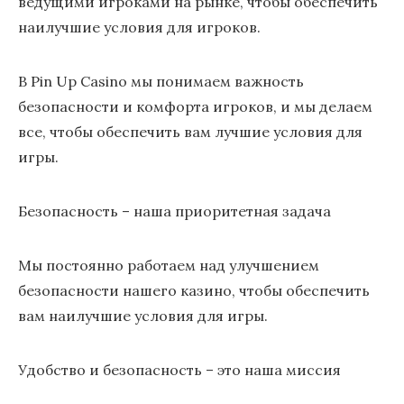
ведущими игроками на рынке, чтобы обеспечить
наилучшие условия для игроков.
В Pin Up Casino мы понимаем важность
безопасности и комфорта игроков, и мы делаем
все, чтобы обеспечить вам лучшие условия для
игры.
Безопасность – наша приоритетная задача
Мы постоянно работаем над улучшением
безопасности нашего казино, чтобы обеспечить
вам наилучшие условия для игры.
Удобство и безопасность – это наша миссия