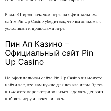
Важно! Перед началом игры на официальном
сайте Pin Up Casino убедитесь, что вы знакомы с
условиями и правилами игры.
Пин Ап Казино –
Официальный сайт Pin
Up Casino
На официальном сайте Pin Up Casino вы можете
найти все, что вам нужно для начала игры. Здесь
вы можете зарегистрироваться, сделать депозит,
выбрать игру и начать играть.