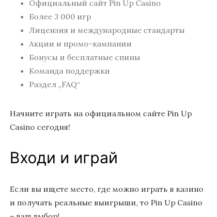
Официальный сайт Pin Up Casino
Более 3 000 игр
Лицензия и международные стандарты
Акции и промо-кампании
Бонусы и бесплатные спины
Команда поддержки
Раздел „FAQ“
Начните играть на официальном сайте Pin Up
Casino сегодня!
Входи и играй
Если вы ищете место, где можно играть в казино
и получать реальные выигрыши, то Pin Up Casino
– ваш выбор!