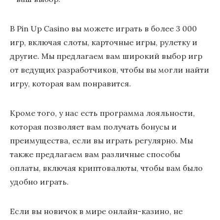
В Pin Up Casino вы можете играть в более 3 000
игр, включая слоты, карточные игры, рулетку и
другие. Мы предлагаем вам широкий выбор игр
от ведущих разработчиков, чтобы вы могли найти
игру, которая вам понравится.
Кроме того, у нас есть программа лояльности,
которая позволяет вам получать бонусы и
преимущества, если вы играть регулярно. Мы
также предлагаем вам различные способы
оплаты, включая криптовалюты, чтобы вам было
удобно играть.
Если вы новичок в мире онлайн-казино, не