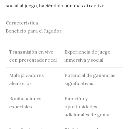
social al juego, haciéndolo aún más atractivo.
Característica
Beneficio para el Jugador
Transmisión en vivo
Experiencia de juego
con presentador real
inmersiva y social.
Multiplicadores
Potencial de ganancias
aleatorios
significativas.
Bonificaciones
Emoción y
especiales
oportunidades
adicionales de ganar.