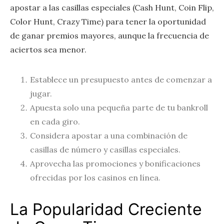
apostar a las casillas especiales (Cash Hunt, Coin Flip,
Color Hunt, Crazy Time) para tener la oportunidad
de ganar premios mayores, aunque la frecuencia de
aciertos sea menor.
Establece un presupuesto antes de comenzar a
jugar.
Apuesta solo una pequeña parte de tu bankroll
en cada giro.
Considera apostar a una combinación de
casillas de número y casillas especiales.
Aprovecha las promociones y bonificaciones
ofrecidas por los casinos en línea.
La Popularidad Creciente