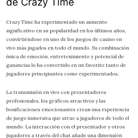
de Crazy Time
Crazy Time ha experimentado un aumento
significativo en su popularidad en los últimos años,
convirtiéndose en uno de los juegos de casino en
vivo más jugados en todo el mundo. Su combinación
única de emoción, entretenimiento y potencial de
ganancias lo ha convertido en un favorito tanto de
jugadores principiantes como experimentados.
La transmisión en vivo con presentadores
profesionales, los gráficos atractivos y las
bonificaciones emocionantes crean una experiencia
de juego inmersiva que atrae a jugadores de todo el
mundo. La interacción con el presentador y otros
jugadores a través del chat añade una dimensión