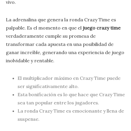
vivo.
La adrenalina que genera la ronda Crazy Time es
palpable. Es el momento en que el
juego crazy time
verdaderamente cumple su promesa de
transformar cada apuesta en una posibilidad de
ganar increíble, generando una experiencia de juego
inolvidable y rentable.
El multiplicador máximo en Crazy Time puede
ser significativamente alto.
Esta bonificación es lo que hace que Crazy Time
sea tan popular entre los jugadores.
La ronda Crazy Time es emocionante y llena de
suspense.