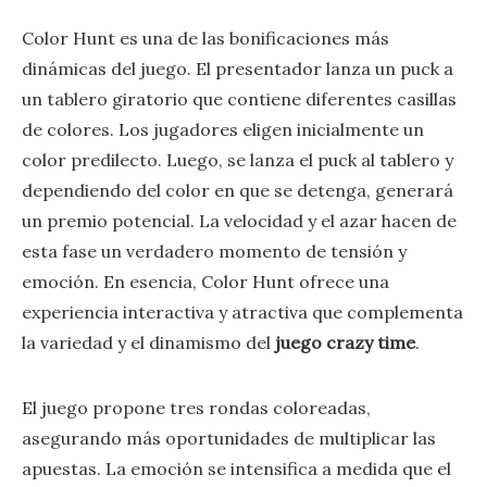
Color Hunt es una de las bonificaciones más
dinámicas del juego. El presentador lanza un puck a
un tablero giratorio que contiene diferentes casillas
de colores. Los jugadores eligen inicialmente un
color predilecto. Luego, se lanza el puck al tablero y
dependiendo del color en que se detenga, generará
un premio potencial. La velocidad y el azar hacen de
esta fase un verdadero momento de tensión y
emoción. En esencia, Color Hunt ofrece una
experiencia interactiva y atractiva que complementa
la variedad y el dinamismo del
juego crazy time
.
El juego propone tres rondas coloreadas,
asegurando más oportunidades de multiplicar las
apuestas. La emoción se intensifica a medida que el