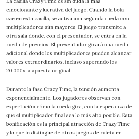
La casilla Crazy Time es sin duda la más
emocionante y lucrativa del juego. Cuando la bola
cae en esta casilla, se activa una segunda rueda con
multiplicadores aún mayores. El juego transmite a
otra sala donde, con el presentador, se entra en la
rueda de premios. El presentador girará una rueda
adicional donde los multiplicadores pueden alcanzar
valores extraordinarios, incluso superando los
20.000x la apuesta original.
Durante la fase Crazy Time, la tensión aumenta
exponencialmente. Los jugadores observan con
expectación cómo la rueda gira, con la esperanza de
que el multiplicador final sea lo más alto posible. Esta
bonificación es la principal atracción de Crazy Time
y lo que lo distingue de otros juegos de ruleta en