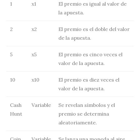
1
x1
El premio es igual al valor de
la apuesta.
2
x2
El premio es el doble del valor
de la apuesta.
5
x5
El premio es cinco veces el
valor de la apuesta.
10
x10
El premio es diez veces el
valor de la apuesta.
Cash
Variable
Se revelan símbolos y el
Hunt
premio se determina
aleatoriamente.
Coin
Variable
Se lanza una moneda al aire