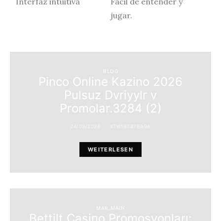
Interfaz intuitiva
Fácil de entender y
jugar.
BLOG
Pinco Online Kazino 2026
Pulsuz Dvriyylr v
Promolar.3284 (2)
24/03/2026
XTW18387BA9A
WEITERLESEN
MAR_MAIN
Bettilt Casino Promosyonları: