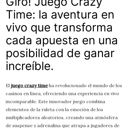
Giro! Juego Crazy
Time: la aventura en
vivo que transforma
cada apuesta en una
posibilidad de ganar
increíble.
El
juego crazy time
ha revolucionado el mundo de los
casinos en línea, ofreciendo una experiencia en vivo
incomparable. Este innovador juego combina
elementos de la ruleta con la emoción de los
multiplicadores aleatorios, creando una atmósfera
de suspense y adrenalina que atrapa a jugadores de