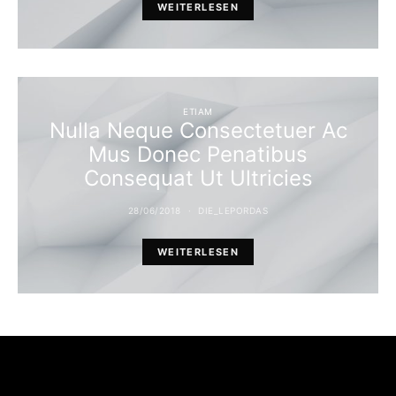
WEITERLESEN
ETIAM
Nulla Neque Consectetuer Ac
Mus Donec Penatibus
Consequat Ut Ultricies
28/06/2018
DIE_LEPORDAS
WEITERLESEN