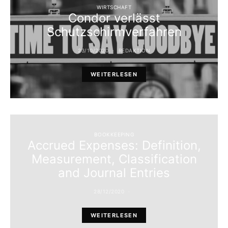
WIRTSCHAFT
Condor verlässt
Schutzschirmverfahren
23/10/2020
REDAKTION
WEITERLESEN
BOOKKEEPING
Accrued Expenses: Definition,
Measurement, Classification
and Journal Entries
28/12/2020
WEITERLESEN