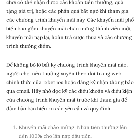
chơi có thể nhận được các khoản tiền thưởng, quà
tặng giá trị, hoặc các phần quà bất ngờ khi tham gia
các chương trình khuyến mãi này. Các khuyến mãi phổ
biến bao gồm khuyến mãi chào mừng thành viên mới,
khuyến mãi nạp lại, hoàn trả cược thua và các chương
trình thưởng điểm.
Để không bỏ lỡ bất kỳ chương trình khuyến mãi nào,
người chơi nên thường xuyên theo dõi trang web
chính thức của 1xbet ios hoặc đăng ký nhận thông báo
qua email. Hãy nhớ đọc kỹ các điều khoản và điều kiện
của chương trình khuyến mãi trước khi tham gia để
đảm bảo bạn hiểu rõ các yêu cầu và quy định.
Khuyến mãi chào mừng: Nhận tiền thưởng lên
đến 100% cho lần nạp đầu tiên.