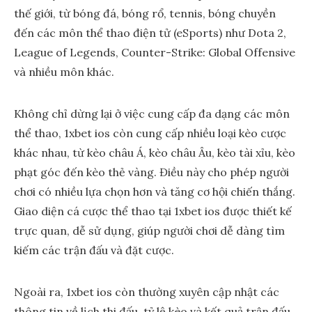
thế giới, từ bóng đá, bóng rổ, tennis, bóng chuyền
đến các môn thể thao điện tử (eSports) như Dota 2,
League of Legends, Counter-Strike: Global Offensive
và nhiều môn khác.
Không chỉ dừng lại ở việc cung cấp đa dạng các môn
thể thao, 1xbet ios còn cung cấp nhiều loại kèo cược
khác nhau, từ kèo châu Á, kèo châu Âu, kèo tài xỉu, kèo
phạt góc đến kèo thẻ vàng. Điều này cho phép người
chơi có nhiều lựa chọn hơn và tăng cơ hội chiến thắng.
Giao diện cá cược thể thao tại 1xbet ios được thiết kế
trực quan, dễ sử dụng, giúp người chơi dễ dàng tìm
kiếm các trận đấu và đặt cược.
Ngoài ra, 1xbet ios còn thường xuyên cập nhật các
thông tin về lịch thi đấu, tỷ lệ kèo và kết quả trận đấu