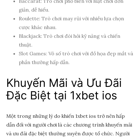
Baccarat: Trò chơi phổ biến với luật chơi đơn
giản, dễ hiểu.
Roulette: Trò chơi may rủi với nhiều lựa chọn
cược khác nhau.
Blackjack: Trò chơi đòi hỏi kỹ năng và chiến
thuật.
Slot Games: Vô số trò chơi với đồ họa đẹp mắt và
phần thưởng hấp dẫn.
Khuyến Mãi và Ưu Đãi
Đặc Biệt tại 1xbet ios
Một trong những lý do khiến 1xbet ios trở nên hấp
dẫn đối với người chơi là các chương trình khuyến mãi
và ưu đãi đặc biệt thường xuyên được tổ chức. Người