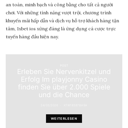
an toàn, minh bạch và công bằng cho tất cả người
chơi. Với những tính năng vượt trội, chương trình
khuyến mãi hấp dẫn và dịch vụ hỗ trợ khách hàng tận
tâm, 1xbet ios xứng đáng là ứng dụng cá cược trực
tuyến hàng đầu hiện nay.
POST
Erleben Sie Nervenkitzel und
Erfolg Im playjonny Casino
finden Sie über 2.000 Spiele
und die Chance
24/03/2026
XTW18387BA9A
WEITERLESEN