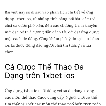
Bài viết này sẽ đi sâu vào phân tích chi tiết về ứng
dụng 1xbet ios, từ những tính năng nổi bật, các trò
chơi cá cược phổ biến, đến các chương trình khuyến
mãi đặc biệt và hướng dẫn cách tải, cài đặt ứng dụng
một cách dễ dàng. Cùng khám phá lý do tại sao 1xbet
ios lại được đông đảo người chơi tin tưởng và lựa
chọn.
Cá Cược Thể Thao Đa
Dạng trên 1xbet ios
Ứng dụng 1xbet ios nổi tiếng với sự đa dạng trong
các môn thể thao được cung cấp. Người chơi có thể
tìm thấy hầu hết các môn thể thao phổ biến trên toàn