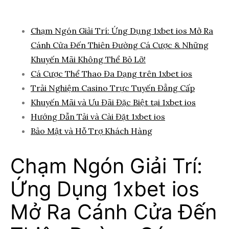
Chạm Ngón Giải Trí: Ứng Dụng 1xbet ios Mở Ra
Cánh Cửa Đến Thiên Đường Cá Cược & Những
Khuyến Mãi Không Thể Bỏ Lỡ!
Cá Cược Thể Thao Đa Dạng trên 1xbet ios
Trải Nghiệm Casino Trực Tuyến Đẳng Cấp
Khuyến Mãi và Ưu Đãi Đặc Biệt tại 1xbet ios
Hướng Dẫn Tải và Cài Đặt 1xbet ios
Bảo Mật và Hỗ Trợ Khách Hàng
Chạm Ngón Giải Trí:
Ứng Dụng 1xbet ios
Mở Ra Cánh Cửa Đến