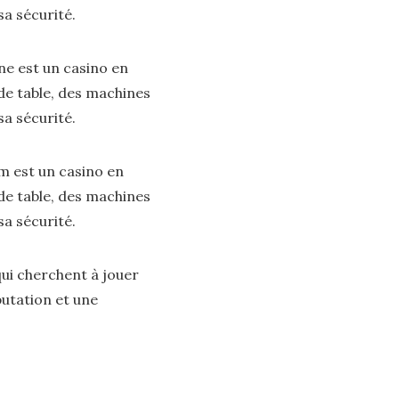
sa sécurité.
e est un casino en
 de table, des machines
sa sécurité.
 est un casino en
 de table, des machines
sa sécurité.
ui cherchent à jouer
putation et une