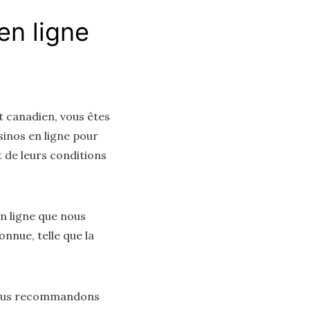
en ligne
t canadien, vous êtes
sinos en ligne pour
t de leurs conditions
en ligne que nous
nue, telle que la
e nous recommandons