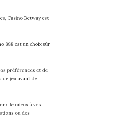
ves, Casino Betway est
o 888 est un choix sûr
vos préférences et de
s de jeu avant de
ond le mieux à vos
stions ou des