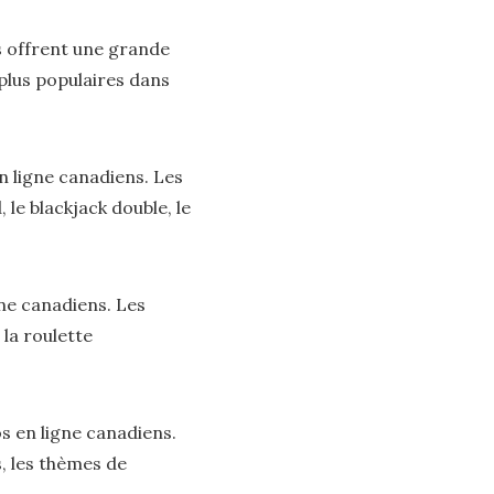
s offrent une grande
 plus populaires dans
en ligne canadiens. Les
 le blackjack double, le
gne canadiens. Les
 la roulette
s en ligne canadiens.
, les thèmes de