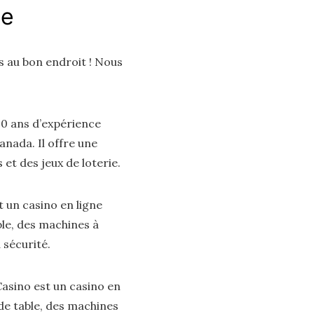
ne
s au bon endroit ! Nous
0 ans d’expérience
anada. Il offre une
et des jeux de loterie.
 un casino en ligne
ble, des machines à
 sécurité.
sino est un casino en
 de table, des machines