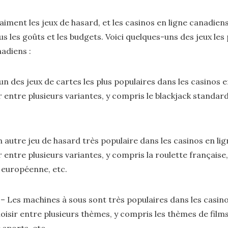
aiment les jeux de hasard, et les casinos en ligne canadien
us les goûts et les budgets. Voici quelques-uns des jeux les
nadiens :
l’un des jeux de cartes les plus populaires dans les casinos 
 entre plusieurs variantes, y compris le blackjack standard,
.
un autre jeu de hasard très populaire dans les casinos en li
 entre plusieurs variantes, y compris la roulette française,
e européenne, etc.
 – Les machines à sous sont très populaires dans les casino
oisir entre plusieurs thèmes, y compris les thèmes de films