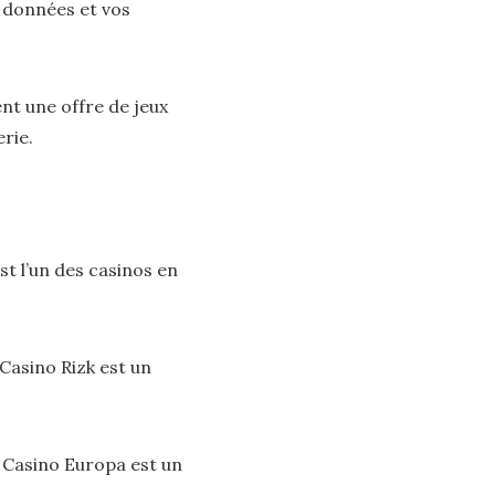
s données et vos
nt une offre de jeux
erie.
st l’un des casinos en
 Casino Rizk est un
, Casino Europa est un