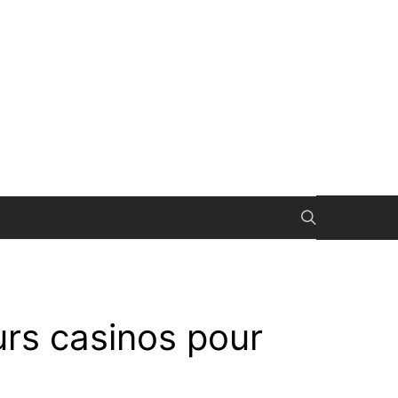
urs casinos pour