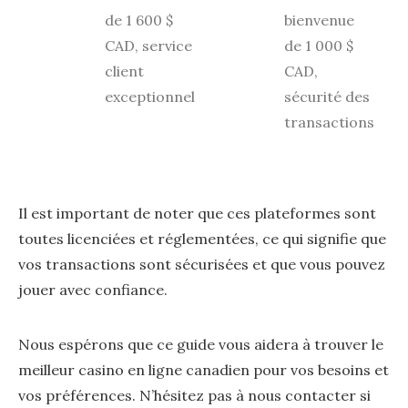
de 1 600 $
bienvenue
CAD, service
de 1 000 $
client
CAD,
exceptionnel
sécurité des
transactions
Il est important de noter que ces plateformes sont
toutes licenciées et réglementées, ce qui signifie que
vos transactions sont sécurisées et que vous pouvez
jouer avec confiance.
Nous espérons que ce guide vous aidera à trouver le
meilleur casino en ligne canadien pour vos besoins et
vos préférences. N’hésitez pas à nous contacter si