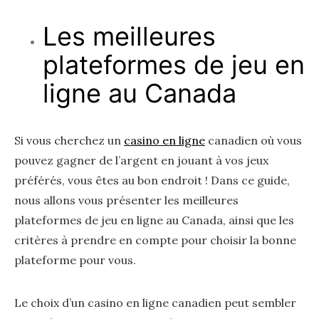
Les meilleures
plateformes de jeu en
ligne au Canada
Si vous cherchez un
casino en ligne
canadien où vous
pouvez gagner de l’argent en jouant à vos jeux
préférés, vous êtes au bon endroit ! Dans ce guide,
nous allons vous présenter les meilleures
plateformes de jeu en ligne au Canada, ainsi que les
critères à prendre en compte pour choisir la bonne
plateforme pour vous.
Le choix d’un casino en ligne canadien peut sembler