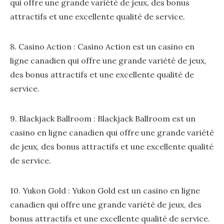
qui offre une grande variété de jeux, des bonus
attractifs et une excellente qualité de service.
8. Casino Action : Casino Action est un casino en
ligne canadien qui offre une grande variété de jeux,
des bonus attractifs et une excellente qualité de
service.
9. Blackjack Ballroom : Blackjack Ballroom est un
casino en ligne canadien qui offre une grande variété
de jeux, des bonus attractifs et une excellente qualité
de service.
10. Yukon Gold : Yukon Gold est un casino en ligne
canadien qui offre une grande variété de jeux, des
bonus attractifs et une excellente qualité de service.