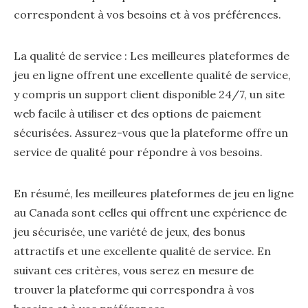
correspondent à vos besoins et à vos préférences.
La qualité de service : Les meilleures plateformes de
jeu en ligne offrent une excellente qualité de service,
y compris un support client disponible 24/7, un site
web facile à utiliser et des options de paiement
sécurisées. Assurez-vous que la plateforme offre un
service de qualité pour répondre à vos besoins.
En résumé, les meilleures plateformes de jeu en ligne
au Canada sont celles qui offrent une expérience de
jeu sécurisée, une variété de jeux, des bonus
attractifs et une excellente qualité de service. En
suivant ces critères, vous serez en mesure de
trouver la plateforme qui correspondra à vos