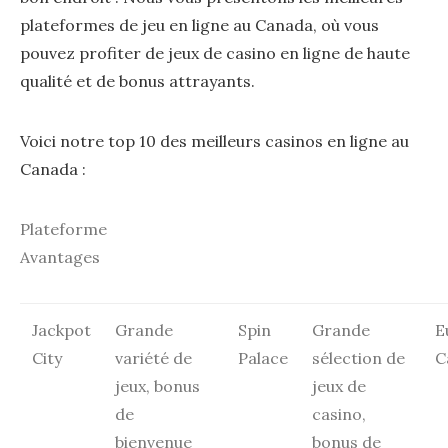
plateformes de jeu en ligne au Canada, où vous
pouvez profiter de jeux de casino en ligne de haute
qualité et de bonus attrayants.
Voici notre top 10 des meilleurs casinos en ligne au
Canada :
Plateforme
Avantages
Jackpot
Grande
Spin
Grande
E
City
variété de
Palace
sélection de
C
jeux, bonus
jeux de
de
casino,
bienvenue
bonus de