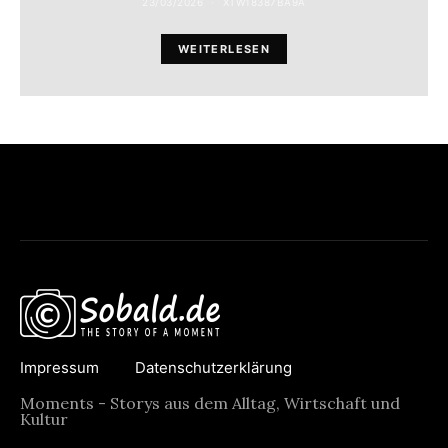
23/03/2026
XTW18387BA9A
WEITERLESEN
Impressum
Datenschutzerklärung
Moments - Storys aus dem Alltag, Wirtschaft und
Kultur