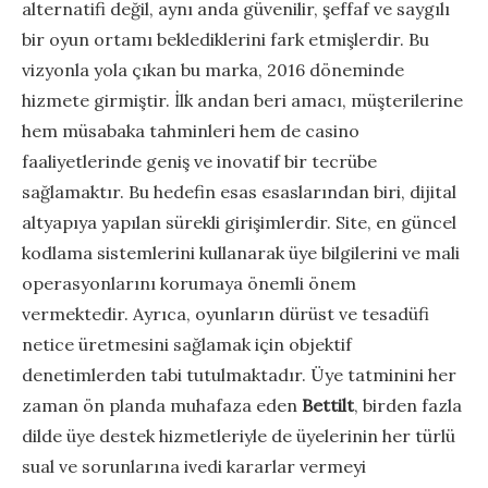
alternatifi değil, aynı anda güvenilir, şeffaf ve saygılı
bir oyun ortamı beklediklerini fark etmişlerdir. Bu
vizyonla yola çıkan bu marka, 2016 döneminde
hizmete girmiştir. İlk andan beri amacı, müşterilerine
hem müsabaka tahminleri hem de casino
faaliyetlerinde geniş ve inovatif bir tecrübe
sağlamaktır. Bu hedefin esas esaslarından biri, dijital
altyapıya yapılan sürekli girişimlerdir. Site, en güncel
kodlama sistemlerini kullanarak üye bilgilerini ve mali
operasyonlarını korumaya önemli önem
vermektedir. Ayrıca, oyunların dürüst ve tesadüfi
netice üretmesini sağlamak için objektif
denetimlerden tabi tutulmaktadır. Üye tatminini her
zaman ön planda muhafaza eden
Bettilt
, birden fazla
dilde üye destek hizmetleriyle de üyelerinin her türlü
sual ve sorunlarına ivedi kararlar vermeyi