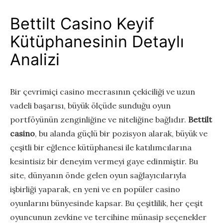
Bettilt Casino Keyif
Kütüphanesinin Detaylı
Analizi
Bir çevrimiçi casino mecrasının çekiciliği ve uzun
vadeli başarısı, büyük ölçüde sunduğu oyun
portföyünün zenginliğine ve niteliğine bağlıdır.
Bettilt
casino
, bu alanda güçlü bir pozisyon alarak, büyük ve
çeşitli bir eğlence kütüphanesi ile katılımcılarına
kesintisiz bir deneyim vermeyi gaye edinmiştir. Bu
site, dünyanın önde gelen oyun sağlayıcılarıyla
işbirliği yaparak, en yeni ve en popüler casino
oyunlarını bünyesinde kapsar. Bu çeşitlilik, her çeşit
oyuncunun zevkine ve tercihine münasip seçenekler