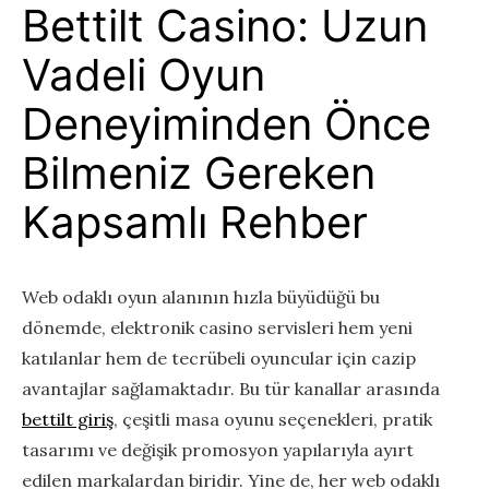
Bettilt Casino: Uzun
Vadeli Oyun
Deneyiminden Önce
Bilmeniz Gereken
Kapsamlı Rehber
Web odaklı oyun alanının hızla büyüdüğü bu
dönemde, elektronik casino servisleri hem yeni
katılanlar hem de tecrübeli oyuncular için cazip
avantajlar sağlamaktadır. Bu tür kanallar arasında
bettilt giriş
, çeşitli masa oyunu seçenekleri, pratik
tasarımı ve değişik promosyon yapılarıyla ayırt
edilen markalardan biridir. Yine de, her web odaklı