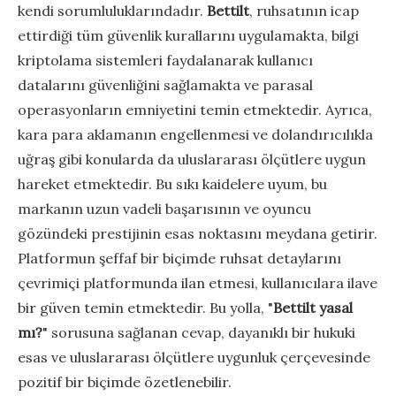
kendi sorumluluklarındadır.
Bettilt
, ruhsatının icap
ettirdiği tüm güvenlik kurallarını uygulamakta, bilgi
kriptolama sistemleri faydalanarak kullanıcı
datalarını güvenliğini sağlamakta ve parasal
operasyonların emniyetini temin etmektedir. Ayrıca,
kara para aklamanın engellenmesi ve dolandırıcılıkla
uğraş gibi konularda da uluslararası ölçütlere uygun
hareket etmektedir. Bu sıkı kaidelere uyum, bu
markanın uzun vadeli başarısının ve oyuncu
gözündeki prestijinin esas noktasını meydana getirir.
Platformun şeffaf bir biçimde ruhsat detaylarını
çevrimiçi platformunda ilan etmesi, kullanıcılara ilave
bir güven temin etmektedir. Bu yolla, "
Bettilt yasal
mı?
" sorusuna sağlanan cevap, dayanıklı bir hukuki
esas ve uluslararası ölçütlere uygunluk çerçevesinde
pozitif bir biçimde özetlenebilir.