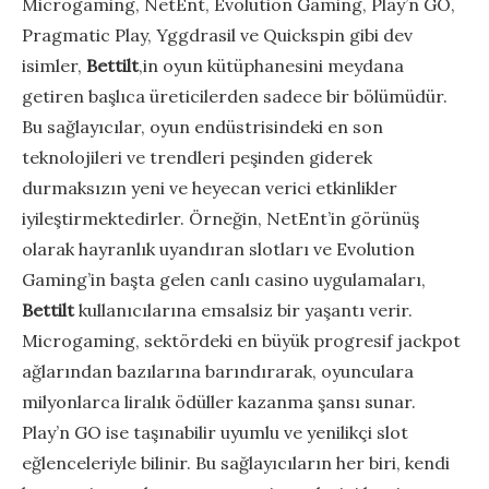
Microgaming, NetEnt, Evolution Gaming, Play’n GO,
Pragmatic Play, Yggdrasil ve Quickspin gibi dev
isimler,
Bettilt
‚in oyun kütüphanesini meydana
getiren başlıca üreticilerden sadece bir bölümüdür.
Bu sağlayıcılar, oyun endüstrisindeki en son
teknolojileri ve trendleri peşinden giderek
durmaksızın yeni ve heyecan verici etkinlikler
iyileştirmektedirler. Örneğin, NetEnt’in görünüş
olarak hayranlık uyandıran slotları ve Evolution
Gaming’in başta gelen canlı casino uygulamaları,
Bettilt
kullanıcılarına emsalsiz bir yaşantı verir.
Microgaming, sektördeki en büyük progresif jackpot
ağlarından bazılarına barındırarak, oyunculara
milyonlarca liralık ödüller kazanma şansı sunar.
Play’n GO ise taşınabilir uyumlu ve yenilikçi slot
eğlenceleriyle bilinir. Bu sağlayıcıların her biri, kendi