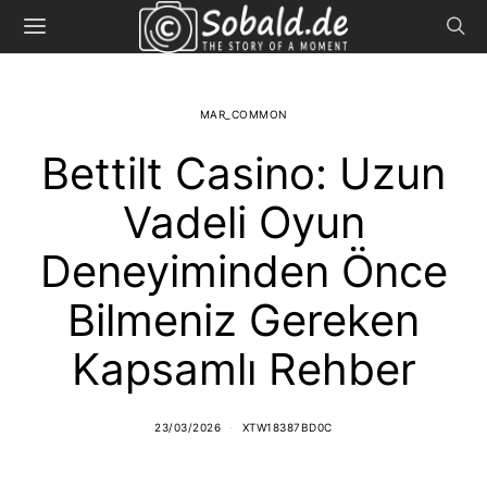
MAR_COMMON
Bettilt Casino: Uzun
Vadeli Oyun
Deneyiminden Önce
Bilmeniz Gereken
Kapsamlı Rehber
23/03/2026
XTW18387BD0C