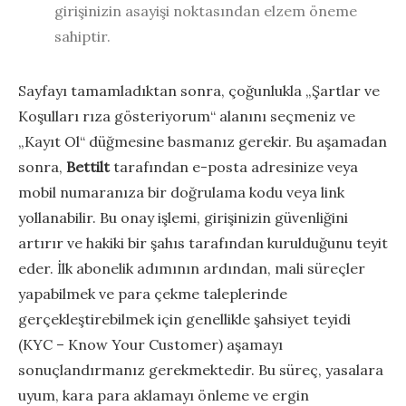
girişinizin asayişi noktasından elzem öneme
sahiptir.
Sayfayı tamamladıktan sonra, çoğunlukla „Şartlar ve
Koşulları rıza gösteriyorum“ alanını seçmeniz ve
„Kayıt Ol“ düğmesine basmanız gerekir. Bu aşamadan
sonra,
Bettilt
tarafından e-posta adresinize veya
mobil numaranıza bir doğrulama kodu veya link
yollanabilir. Bu onay işlemi, girişinizin güvenliğini
artırır ve hakiki bir şahıs tarafından kurulduğunu teyit
eder. İlk abonelik adımının ardından, mali süreçler
yapabilmek ve para çekme taleplerinde
gerçekleştirebilmek için genellikle şahsiyet teyidi
(KYC – Know Your Customer) aşamayı
sonuçlandırmanız gerekmektedir. Bu süreç, yasalara
uyum, kara para aklamayı önleme ve ergin