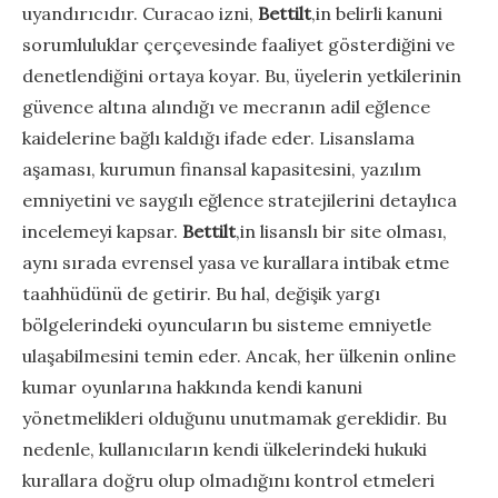
uyandırıcıdır. Curacao izni,
Bettilt
‚in belirli kanuni
sorumluluklar çerçevesinde faaliyet gösterdiğini ve
denetlendiğini ortaya koyar. Bu, üyelerin yetkilerinin
güvence altına alındığı ve mecranın adil eğlence
kaidelerine bağlı kaldığı ifade eder. Lisanslama
aşaması, kurumun finansal kapasitesini, yazılım
emniyetini ve saygılı eğlence stratejilerini detaylıca
incelemeyi kapsar.
Bettilt
‚in lisanslı bir site olması,
aynı sırada evrensel yasa ve kurallara intibak etme
taahhüdünü de getirir. Bu hal, değişik yargı
bölgelerindeki oyuncuların bu sisteme emniyetle
ulaşabilmesini temin eder. Ancak, her ülkenin online
kumar oyunlarına hakkında kendi kanuni
yönetmelikleri olduğunu unutmamak gereklidir. Bu
nedenle, kullanıcıların kendi ülkelerindeki hukuki
kurallara doğru olup olmadığını kontrol etmeleri