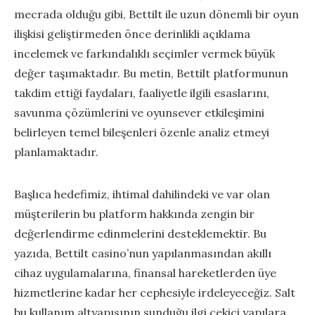
mecrada olduğu gibi, Bettilt ile uzun dönemli bir oyun
ilişkisi geliştirmeden önce derinlikli açıklama
incelemek ve farkındalıklı seçimler vermek büyük
değer taşımaktadır. Bu metin, Bettilt platformunun
takdim ettiği faydaları, faaliyetle ilgili esaslarını,
savunma çözümlerini ve oyunsever etkileşimini
belirleyen temel bileşenleri özenle analiz etmeyi
planlamaktadır.
Başlıca hedefimiz, ihtimal dahilindeki ve var olan
müşterilerin bu platform hakkında zengin bir
değerlendirme edinmelerini desteklemektir. Bu
yazıda, Bettilt casino’nun yapılanmasından akıllı
cihaz uygulamalarına, finansal hareketlerden üye
hizmetlerine kadar her cephesiyle irdeleyeceğiz. Salt
bu kullanım altyapısının sunduğu ilgi çekici yapılara