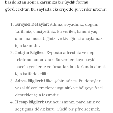
basıldıktan sonra karşınıza bir üyelik formu
görülecektir. Bu sayfada ekseriyetle şu veriler istenir:
Bireysel Detaylar:
Adınız, soyadınız, doğum
tarihiniz, cinsiyetiniz. Bu veriler, kanuni yaş
sınırına müsaitliğinizi ve kişiliğinizi onaylamak
için lazımdır.
İletişim Bilgileri:
E-posta adresiniz ve cep
telefonu numaranız. Bu veriler, kayıt teyidi,
parola yenileme ve fırsatlardan farkında olmak
için istifade edilir.
Adres Bilgileri:
Ülke, şehir, adres. Bu detaylar,
yasal düzenlemelere uygunluk ve bölgeye özel
destekler için lazımdır.
Hesap Bilgileri:
Oyuncu isminiz, parolanız ve
seçtiğiniz döviz kuru. Güçlü bir şifre seçmek,