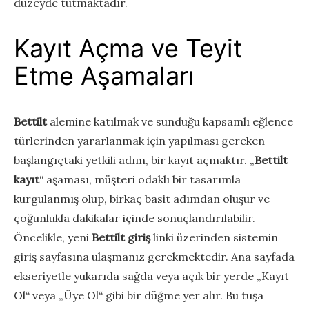
düzeyde tutmaktadır.
Kayıt Açma ve Teyit
Etme Aşamaları
Bettilt
alemine katılmak ve sunduğu kapsamlı eğlence
türlerinden yararlanmak için yapılması gereken
başlangıçtaki yetkili adım, bir kayıt açmaktır. „
Bettilt
kayıt
“ aşaması, müşteri odaklı bir tasarımla
kurgulanmış olup, birkaç basit adımdan oluşur ve
çoğunlukla dakikalar içinde sonuçlandırılabilir.
Öncelikle, yeni
Bettilt giriş
linki üzerinden sistemin
giriş sayfasına ulaşmanız gerekmektedir. Ana sayfada
ekseriyetle yukarıda sağda veya açık bir yerde „Kayıt
Ol“ veya „Üye Ol“ gibi bir düğme yer alır. Bu tuşa