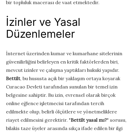
bir topluluk macerası de vaat etmektedir.
İzinler ve Yasal
Düzenlemeler
İnternet üzerinden kumar ve kumarhane sitelerinin
güvenilirliğini belirleyen en kritik faktörlerden biri,
mevcut izinler ve çalışma yaptıkları hukuki yapıdır.
Bettilt
, bu hususta açık bir yaklaşım ortaya koyarak
Curacao Devleti tarafından sunulan bir temel izin
belgesine sahiptir. Bu izin, evrensel olarak birçok
online eğlence işletmecisi tarafından tercih
edilmekte olup, belirli ölçütlere ve yönetmeliklere
riayet edilmesini gerektirir. "
Bettilt yasal mı?
" sorusu,
bilakis taze üyeler arasında sıkça ifade edilen bir ilgi