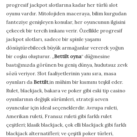
progresif jackpot slotlarına kadar her türlü slot
oyunu vardır. Mitolojiden maceraya, bilim kurgudan
fanteziye genişleyen konular, her oyuncunun ilgisini
çekecek bir tercih imkanı verir. Özellikle progresif
jackpot slotları, sadece bir spinle yaşamı
dönüştürebilecek büyük armağanlar vererek yoğun
bir coşku oluşturur. „
Bettilt oyna
“ düğmesine
bastığınızda görünen bu geniş dünya, hudutsuz zevk
sözü veriyor. Slot faaliyetlerinin yanı sıra, masa
oyunları da
Bettilt
‚in mühim bir kısmını teşkil eder.
Rulet, blackjack, bakara ve poker gibi eski tip casino
oyunlarının değişik sürümleri, strateji seven
oyuncular için ideal seçeneklerdir. Avrupa ruleti,
Amerikan ruleti, Fransız ruleti gibi farklı rulet
çeşitleri; klasik blackjack, çok elli blackjack gibi farklı
blackjack alternatifleri; ve çeşitli poker türleri,