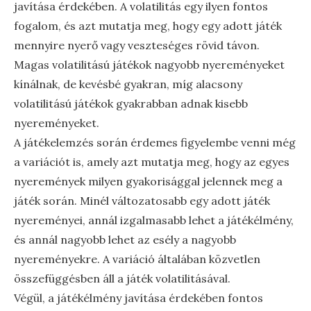
javítása érdekében. A volatilitás egy ilyen fontos
fogalom, és azt mutatja meg, hogy egy adott játék
mennyire nyerő vagy veszteséges rövid távon.
Magas volatilitású játékok nagyobb nyereményeket
kínálnak, de kevésbé gyakran, míg alacsony
volatilitású játékok gyakrabban adnak kisebb
nyereményeket.
A játékelemzés során érdemes figyelembe venni még
a variációt is, amely azt mutatja meg, hogy az egyes
nyeremények milyen gyakorisággal jelennek meg a
játék során. Minél változatosabb egy adott játék
nyereményei, annál izgalmasabb lehet a játékélmény,
és annál nagyobb lehet az esély a nagyobb
nyereményekre. A variáció általában közvetlen
összefüggésben áll a játék volatilitásával.
Végül, a játékélmény javítása érdekében fontos