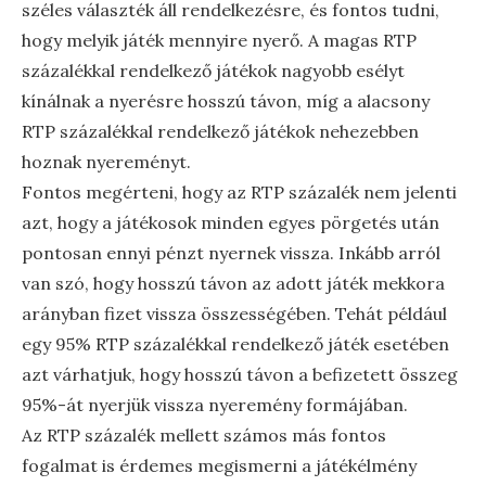
széles választék áll rendelkezésre, és fontos tudni,
hogy melyik játék mennyire nyerő. A magas RTP
százalékkal rendelkező játékok nagyobb esélyt
kínálnak a nyerésre hosszú távon, míg a alacsony
RTP százalékkal rendelkező játékok nehezebben
hoznak nyereményt.
Fontos megérteni, hogy az RTP százalék nem jelenti
azt, hogy a játékosok minden egyes pörgetés után
pontosan ennyi pénzt nyernek vissza. Inkább arról
van szó, hogy hosszú távon az adott játék mekkora
arányban fizet vissza összességében. Tehát például
egy 95% RTP százalékkal rendelkező játék esetében
azt várhatjuk, hogy hosszú távon a befizetett összeg
95%-át nyerjük vissza nyeremény formájában.
Az RTP százalék mellett számos más fontos
fogalmat is érdemes megismerni a játékélmény