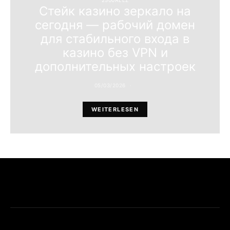
2500ALLZ
Стейк казино зеркало на
сегодня — рабочий домен
для стабильного входа в
казино без VPN и
дополнительных настроек
05/03/2026
WEITERLESEN