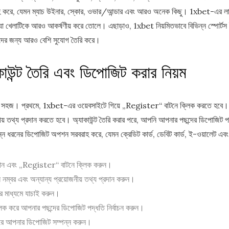
াহ করে, যেমন ম্যাচ উইনার, স্কোর, ওভার/আন্ডার এবং আরও অনেক কিছু। 1xbet-এর লা
, যা খেলাটিকে আরও আকর্ষণীয় করে তোলে। এছাড়াও, 1xbet নিয়মিতভাবে বিভিন্ন স্পোর্টস
ড়দের জন্য আরও বেশি সুযোগ তৈরি করে।
উন্ট তৈরি এবং ডিপোজিট করার নিয়ম
ুব সহজ। প্রথমে, 1xbet-এর ওয়েবসাইটে গিয়ে „Register“ বাটনে ক্লিক করতে হবে।
য় তথ্য প্রদান করতে হবে। অ্যাকাউন্ট তৈরি করার পরে, আপনি আপনার পছন্দের ডিপোজিট পদ্
ধরনের ডিপোজিট অপশন সরবরাহ করে, যেমন ক্রেডিট কার্ড, ডেবিট কার্ড, ই-ওয়ালেট এবং ব
ান এবং „Register“ বাটনে ক্লিক করুন।
ম্বর এবং অন্যান্য প্রয়োজনীয় তথ্য প্রদান করুন।
র মাধ্যমে যাচাই করুন।
করে আপনার পছন্দের ডিপোজিট পদ্ধতি নির্বাচন করুন।
 করে আপনার ডিপোজিট সম্পন্ন করুন।