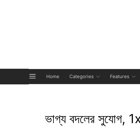
Home
Categories
Features
ভাগ্য বদলের সুযোগ, 