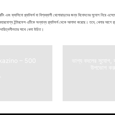
 এবং ক্যাসিনো প্ল্যাটফর্ম যা বিশ্বব্যাপী খেলোয়াড়দের জন্য বিনোদনের সুযোগ নিয়ে এস
ারযোগ্য ইন্টারফেস এটিকে অন্যান্য প্ল্যাটফর্ম থেকে আলাদা করেছে। তবে, খেলার আগে প্ল্যা
দায়িত্বশীলতার সাথে খেলা উচিত।
kazino – 500
ভাগ্য বদলের সুযোগ,
উপভোগ করু
A