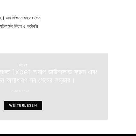
েছে। এর বিভিন্ন ধরনের গেম,
টফর্মের নিয়ম ও শর্তাবলী
POST
 দ্রুত 1xbet অ্যাপ ডাউনলোড করুন এবং
ন অসাধারণ সব গেমের সম্ভার।
23/03/2026
WEITERLESEN