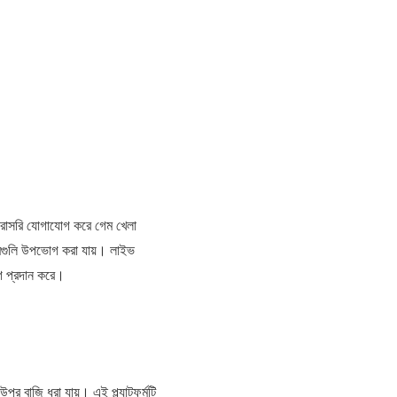
সরাসরি যোগাযোগ করে গেম খেলা
েমগুলি উপভোগ করা যায়। লাইভ
গ প্রদান করে।
পর বাজি ধরা যায়। এই প্ল্যাটফর্মটি