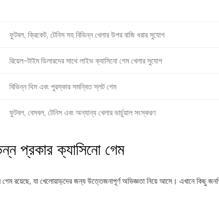
ফুটবল, ক্রিকেট, টেনিস সহ বিভিন্ন খেলার উপর বাজি ধরার সুযোগ
রিয়েল-টাইম ডিলারদের সাথে লাইভ ক্যাসিনো গেম খেলার সুযোগ
বিভিন্ন থিম এবং পুরস্কার সমন্বিত স্লট গেম
ফুটবল, বেসবল, টেনিস এবং অন্যান্য খেলার ভার্চুয়াল সংস্করণ
্ন প্রকার ক্যাসিনো গেম
গেম রয়েছে, যা খেলোয়াড়দের জন্য উত্তেজনাপূর্ণ অভিজ্ঞতা নিয়ে আসে। এখানে কিছু জনপ্