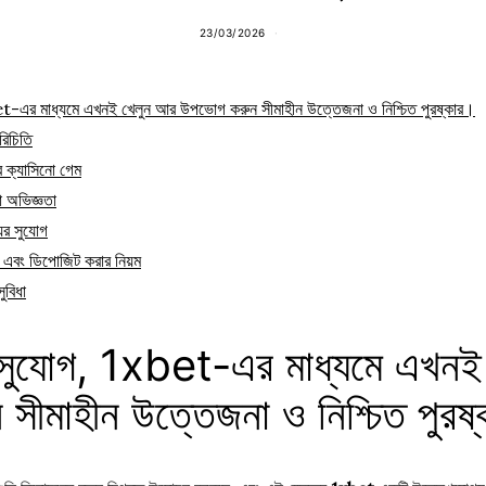
23/03/2026
et-এর মাধ্যমে এখনই খেলুন আর উপভোগ করুন সীমাহীন উত্তেজনা ও নিশ্চিত পুরষ্কার।
রিচিতি
 ক্যাসিনো গেম
 অভিজ্ঞতা
ের সুযোগ
 এবং ডিপোজিট করার নিয়ম
ুবিধা
 সুযোগ, 1xbet-এর মাধ্যমে এখনই
ীমাহীন উত্তেজনা ও নিশ্চিত পুরষ