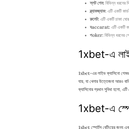
স্লট গেম:
বিভিন্ন ধরনের থ
ব্ল্যাকজ্যাক:
এটি একটি কার্ড
রুলেট:
এটি একটি চাকা ঘোরা
বaccarat:
এটি একটি কার
পoker:
বিভিন্ন ধরনের 
1xbet-এ লাইভ
1xbet-এর লাইভ ক্যাসিনো গেমগুলি
যায়, যা খেলার উত্তেজনা আরও বা
ক্যাসিনোর প্রধান সুবিধা হলো, এট
1xbet-এ স্পোর
1xbet স্পোর্টস বেটিংয়ের জন্য একট