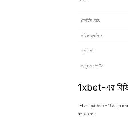
স্পোর্টস বেটিং
লাইভ ক্যাসিনো
স্লট গেম
ভার্চুয়াল স্পোর্টস
1xbet-এর বিভিন
1xbet ক্যাসিনোতে বিভিন্ন ধরনের 
দেওয়া হলো: