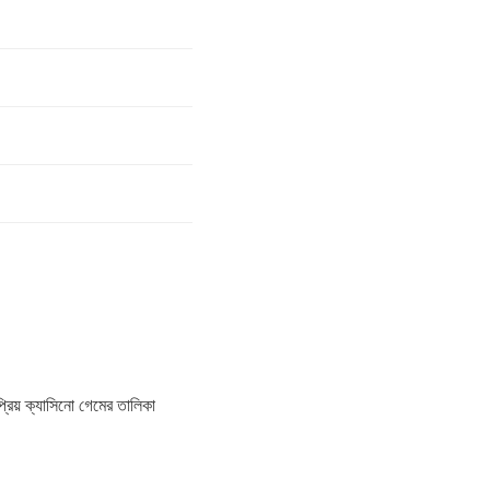
রিয় ক্যাসিনো গেমের তালিকা