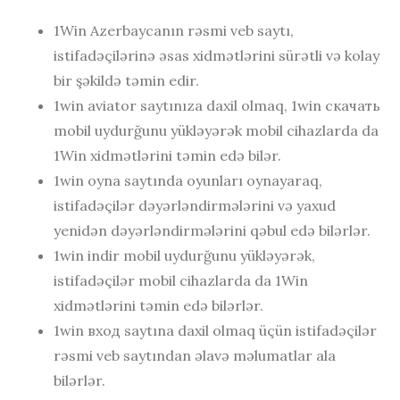
1Win Azerbaycanın rəsmi veb saytı,
istifadəçilərinə əsas xidmətlərini sürətli və kolay
bir şəkildə təmin edir.
1win aviator saytınıza daxil olmaq, 1win скачать
mobil uydurğunu yükləyərək mobil cihazlarda da
1Win xidmətlərini təmin edə bilər.
1win oyna saytında oyunları oynayaraq,
istifadəçilər dəyərləndirmələrini və yaxud
yenidən dəyərləndirmələrini qəbul edə bilərlər.
1win indir mobil uydurğunu yükləyərək,
istifadəçilər mobil cihazlarda da 1Win
xidmətlərini təmin edə bilərlər.
1win вход saytına daxil olmaq üçün istifadəçilər
rəsmi veb saytından əlavə məlumatlar ala
bilərlər.