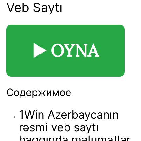
Veb Saytı
▶️ OYNA
Содержимое
1Win Azerbaycanın
rəsmi veb saytı
haqqında məlumatlar