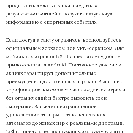
продолжать делать ставки, следить за
результатами матчей и получать актуальную
информацию о спортивных событиях.
Если доступ к сайту ограничен, воспользуйтесь
официальным зеркалом или VPN-сервисом. Для
мобильных игроков 1xSlots предлагает удобное
приложение для Android. Постоянное участие в
акциях гарантирует дополнительные
преимущества для активных игроков. Выполнив
верификацию, вы сможете наслаждаться играми
без ограничений и быстро выводить свои
выигрыши. Вас ждёт неограниченное
удовольствие от игры — от классических
автоматов до живых игр с реальными дилерами.
1xSlots предлагает продуманную структуру сайта,