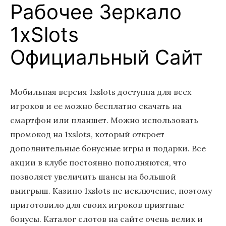
Рабочее Зеркало
1xSlots
Официальный Сайт
Мобильная версия 1xslots доступна для всех
игроков и ее можно бесплатно скачать на
смартфон или планшет. Можно использовать
промокод на 1xslots, который откроет
дополнительные бонусные игры и подарки. Все
акции в клубе постоянно пополняются, что
позволяет увеличить шансы на большой
выигрыш. Казино 1xslots не исключение, поэтому
приготовило для своих игроков приятные
бонусы. Каталог слотов на сайте очень велик и