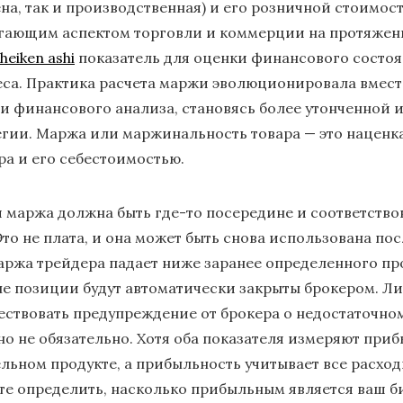
ена, так и производственная) и его розничной стоимос
гающим аспектом торговли и коммерции на протяжени
eiken ashi
показатель для оценки финансового состо
са. Практика расчета маржи эволюционировала вмест
 и финансового анализа, становясь более утонченной
егии. Маржа или маржинальность товара — это наценк
ра и его себестоимостью.
 маржа должна быть где-то посередине и соответство
Это не плата, и она может быть снова использована по
аржа трейдера падает ниже заранее определенного про
ые позиции будут автоматически закрыты брокером. 
ствовать предупреждение от брокера о недостаточно
), но не обязательно. Хотя оба показателя измеряют при
ельном продукте, а прибыльность учитывает все расхо
те определить, насколько прибыльным является ваш б