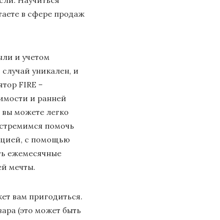
сли. Научиться
таете в сфере продаж
ыли и учетом
случай уникален, и
ятор FIRE –
имости и ранней
 вы можете легко
ы стремимся помочь
ацией, с помощью
ить ежемесячные
й мечты.
ет вам пригодиться.
ара (это может быть