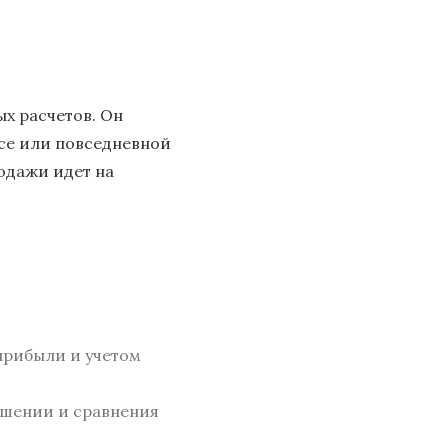
х расчетов. Он
есе или повседневной
родажи идет на
прибыли и учетом
ошении и сравнения