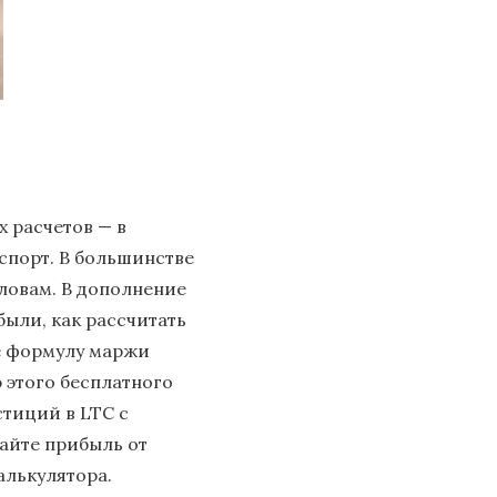
 расчетов — в
спорт. В большинстве
ловам. В дополнение
ыли, как рассчитать
же формулу маржи
 этого бесплатного
стиций в LTC с
айте прибыль от
алькулятора.