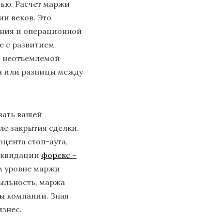
тью. Расчет маржи
и веков. Это
яния и операционной
е с развитием
 и неотъемлемой
а или разницы между
вать вашей
сле закрытия сделки.
цента стоп-аута,
Ликвидации
форекс –
м уровне маржи
быльность, маржа
ды компании. Зная
изнес.