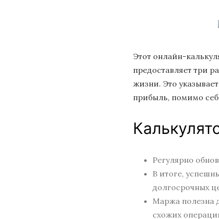
Этот онлайн-калькул
предоставляет три р
жизни. Это указывает
прибыль, помимо себ
Калькулят
Регулярно обнов
В итоге, успешн
долгосрочных це
Маржа полезна 
схожих операций