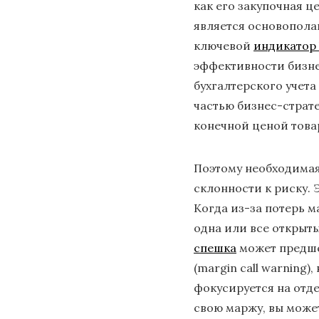
как его закупочная ц
является основопола
ключевой
индикатор h
эффективности бизне
бухгалтерского учета
частью бизнес-страт
конечной ценой това
Поэтому необходимая
склонности к риску. 
Когда из-за потерь м
одна или все открыт
спешка
может предше
(margin call warning
фокусируется на отд
свою маржу, вы може