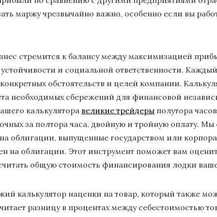
прибыли по сравнению с другими предприятиями отра
ать маржу чрезвычайно важно, особенно если вы рабо
изнес стремится к балансу между максимизацией приб
 устойчивости и социальной ответственности. Каждый 
 конкретных обстоятельств и целей компании. Калькул
ета необходимых сбережений для финансовой независ
нашего калькулятора
великие трейдеры
полутора часов
рочных за полтора часа, двойную и тройную оплату. М
 на облигации, выпущенные государством или корпор
цен на облигации. Этот инструмент поможет вам оцен
ссчитать общую стоимость финансирования лодки ваше
жий калькулятор наценки на товар, который также мож
читает разницу в процентах между себестоимостью тов