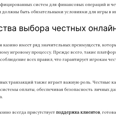
фицированных систем для финансовых операций и че
должны быть обязательными условиями для игры в ин
тва выбора честных онлайн
н казино имеет ряд значительных преимуществ, котор
ному игровому процессу. Прежде всего, такие платфо
соблюдение всех правил, что гарантирует игрокам чес
ых транзакций также играет важную роль. Честные к
истемы оплаты, обеспечивая безопасность личных д
а.
казино всегда присутствует
поддержка клиентов
, готов