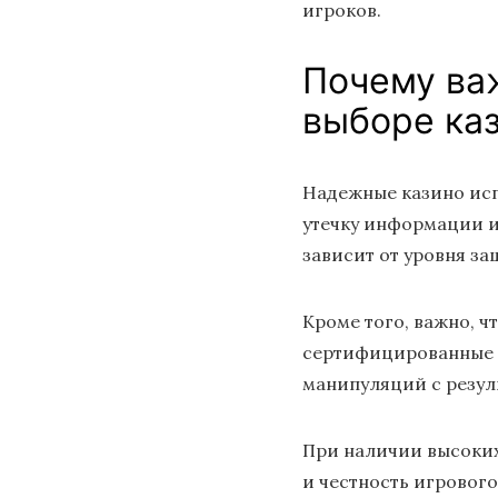
игроков.
Почему ва
выборе ка
Надежные казино ис
утечку информации и
зависит от уровня з
Кроме того, важно, 
сертифицированные 
манипуляций с резул
При наличии высоких 
и честность игрового