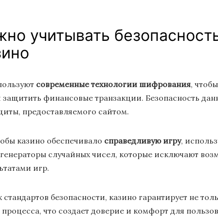
жно учитывать безопасност
зино
пользуют
современные технологии шифрования
, чтоб
 защитить финансовые транзакции. Безопасность дан
ащиты, предоставляемого сайтом.
чтобы казино обеспечивало
справедливую игру
, использ
генераторы случайных чисел, которые исключают воз
ьтатами игр.
стандартов безопасности, казино гарантирует не толь
 процесса, что создает доверие и комфорт для пользо