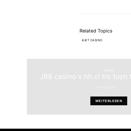
Related Topics
JET CASINO
NEWS
J88 casino v nh ci trc tuyn
16/02/2026
WEITERLESEN