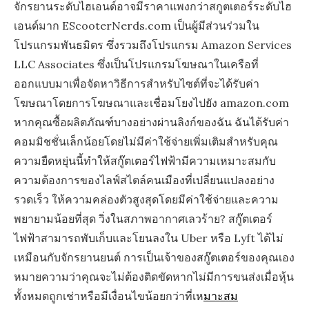
จักรยานระดับไฮเอนด์อาจมีราคาแพงกว่าสกูตเตอร์ระดับไฮ
เอนด์มาก EScooterNerds.com เป็นผู้มีส่วนร่วมใน
โปรแกรมพันธมิตร ซึ่งรวมถึงโปรแกรม Amazon Services
LLC Associates ซึ่งเป็นโปรแกรมโฆษณาในเครือที่
ออกแบบมาเพื่อจัดหาวิธีการสำหรับไซต์ที่จะได้รับค่า
โฆษณาโดยการโฆษณาและเชื่อมโยงไปยัง amazon.com
หากคุณซื้อผลิตภัณฑ์บางอย่างผ่านลิงก์ของฉัน ฉันได้รับค่า
คอมมิชชั่นเล็กน้อยโดยไม่มีค่าใช้จ่ายเพิ่มเติมสำหรับคุณ
ความยืดหยุ่นนี้ทำให้สกู๊ตเตอร์ไฟฟ้ามีความเหมาะสมกับ
ความต้องการของไลฟ์สไตล์คนเมืองที่เปลี่ยนแปลงอย่าง
รวดเร็ว ให้ความคล่องตัวสูงสุดโดยมีค่าใช้จ่ายและความ
พยายามน้อยที่สุด วิ่งในสภาพอากาศเลวร้าย? สกู๊ตเตอร์
ไฟฟ้าสามารถพับเก็บและโยนลงใน Uber หรือ Lyft ได้ไม่
เหมือนกับจักรยานยนต์ การเป็นเจ้าของสกู๊ตเตอร์ของคุณเอง
หมายความว่าคุณจะไม่ต้องติดขัดหากไม่มีการขนส่งเมื่อหุ้น
ทั้งหมดถูกเช่าหรือมีเงื่อนไขน้อยกว่าที่เห
มาะสม