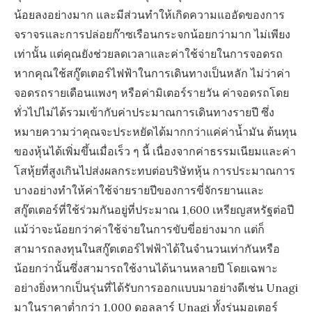
น้อยลงอย่างมาก และมีส่วนทำให้เกิดความแออัดของการ
จราจรและการปล่อยก๊าซเรือนกระจกน้อยกว่ามาก ไม่เพียง
เท่านั้น แต่คุณยังช่วยลดเวลาและค่าใช้จ่ายในการจอดรถ
หากคุณใช้สกู๊ตเตอร์ไฟฟ้าในการเดินทางเป็นหลัก ไม่ว่าค่า
จอดรถรายเดือนแพงๆ หรือค่ามิเตอร์รายวัน ค่าจอดรถโดย
ทั่วไปไม่ได้รวมเข้ากับค่าประมาณการเดินทางรายปี ซึ่ง
หมายความว่าคุณจะประหยัดได้มากกว่าแค่ค่าน้ำมัน ต้นทุน
ของหุ้นได้เพิ่มขึ้นเมื่อเร็ว ๆ นี้ เนื่องจากค่าธรรมเนียมและค่า
โสหุ้ยที่สูงเกินไปส่งผลกระทบต่อบริษัทหุ้น การประมาณการ
บางอย่างทำให้ค่าใช้จ่ายรายปีของการขี่จักรยานและ
สกู๊ตเตอร์ที่ใช้ร่วมกันอยู่ที่ประมาณ 1,600 เหรียญสหรัฐต่อปี
แม้ว่าจะน้อยกว่าค่าใช้จ่ายในการขับขี่อย่างมาก แต่ก็
สามารถลงทุนในสกู๊ตเตอร์ไฟฟ้าได้ในจำนวนเท่ากันหรือ
น้อยกว่านั้นซึ่งสามารถใช้งานได้นานหลายปี โดยเฉพาะ
อย่างยิ่งหากเป็นรุ่นที่ได้รับการออกแบบมาอย่างดีเช่น Unagi
มาในราคาต่ำกว่า 1,000 ดอลลาร์ Unagi ทั้งรุ่นมอเตอร์