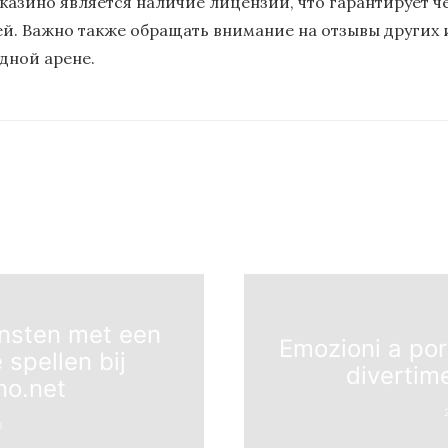
казино является наличие лицензий, что гарантирует ч
ей. Важно также обращать внимание на отзывы других
дной арене.
nsten met een
Emozioni a port
spellen bij
divertime
no.net
B