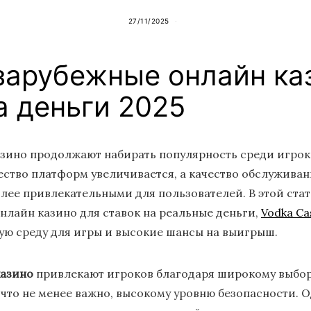
27/11/2025
зарубежные онлайн ка
а деньги 2025
азино продолжают набирать популярность среди игроко
ство платформ увеличивается, а качество обслуживан
олее привлекательными для пользователей. В этой ста
нлайн казино для ставок на реальные деньги,
Vodka Ca
ую среду для игры и высокие шансы на выигрыш.
казино
привлекают игроков благодаря широкому выбору
 что не менее важно, высокому уровню безопасности. 