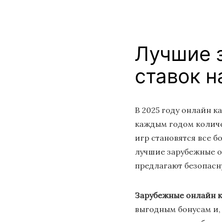
Лучшие 
ставок н
В 2025 году онлайн к
каждым годом количе
игр становятся все б
лучшие зарубежные о
предлагают безопасн
Зарубежные онлайн 
выгодным бонусам и,