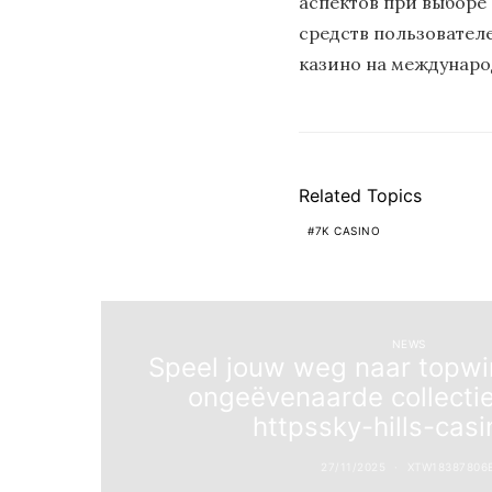
аспектов при выборе 
средств пользовател
казино на междунаро
Related Topics
7K CASINO
NEWS
Speel jouw weg naar topwi
ongeëvenaarde collectie 
httpssky-hills-casi
27/11/2025
XTW18387806